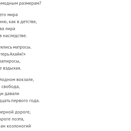
омодным размерам?
его мира
ню, как в детстве,
ва лира
в наследстве.
ялись матросы.
атерь Ахайя!»
папиросы,
е вздыхая.
олодном вокзале,
 свобода,
и давали
цать первого года.
 верной дороге,
роге поэта,
Пан козлоногий