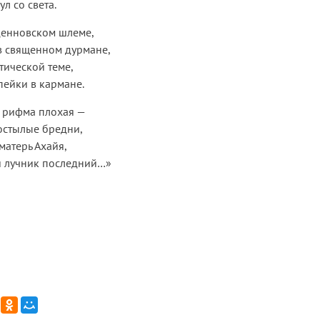
л со света.
денновском шлеме,
в священном дурмане,
тической теме,
пейки в кармане.
, рифма плохая —
остылые бредни,
матерь Ахайя,
й лучник последний…»