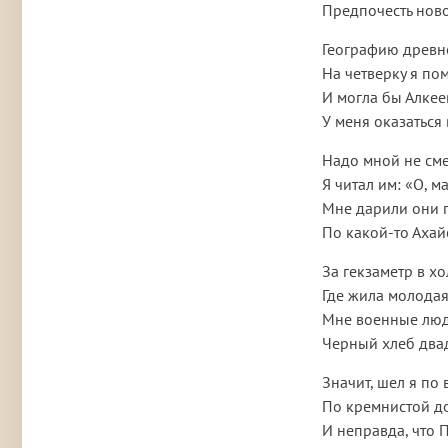
Предпочесть нов
Географию древн
На четверку я пом
И могла бы Алкее
У меня оказаться 
Надо мной не сме
Я читал им: «О, м
Мне дарили они 
По какой-то Ахай
За гекзаметр в х
Где жила молодая
Мне военные люд
Черный хлеб двад
Значит, шел я по
По кремнистой до
И неправда, что 