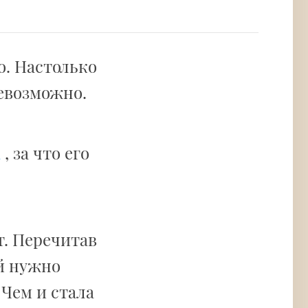
о. Настолько
невозможно.
а
, за что его
т. Перечитав
ей нужно
 Чем и стала