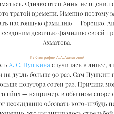
иматься. Однако отец Анны не оценил е
это тратой времени. Именно поэтому 
ать настоящую фамилию — Горенко. А
 псевдоним девичью фамилию своей пр
Ахматова.
Из биографии А. А. Ахматовой
эль
А. С. Пушкина
случилась в лицее, а
 на дуэль больше 90 раз. Сам Пушкин 
ольше полутора сотен раз. Причина мо
о яйца — например, в обычном споре 
г неожиданно обозвать кого-нибудь по
конечно, это заканчивалось стрельбой