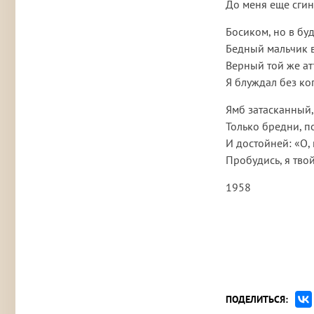
До меня еще сгину
Босиком, но в бу
Бедный мальчик 
Верный той же ат
Я блуждал без ко
Ямб затасканный
Только бредни, п
И достойней: «О, 
Пробудись, я тво
1958
ПОДЕЛИТЬСЯ: