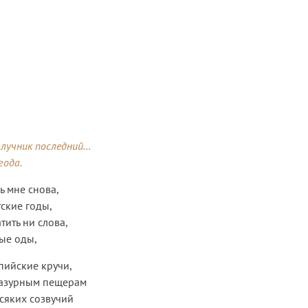
 лучник последний…
года.
ь мне снова,
тские годы,
тить ни слова,
ые оды,
пийские кручи,
лазурным пещерам
всяких созвучий