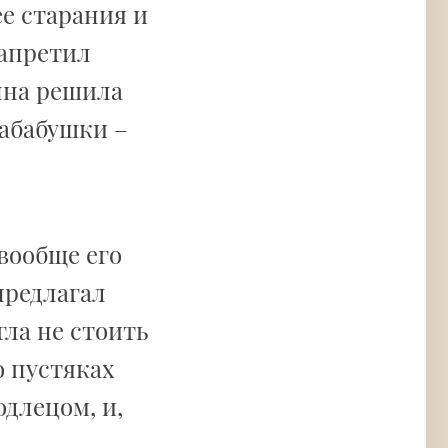
е старания и
запретил
нна решила
абабушки –
 вообще его
предлагал
гла не стоить
о пустяках
длецом, и,
.