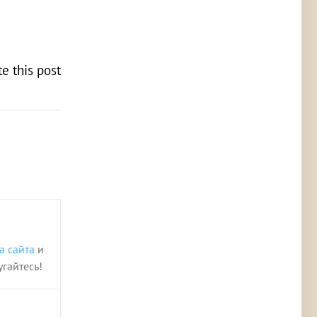
te this post
а сайта
и
угайтесь!