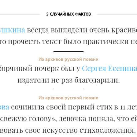
5 СЛУЧАЙНЫХ ФАКТОВ
ушкина
всегда выглядели очень красив
то прочесть текст было практически 
Из архивов русской поэзии
борчивый почерк был у
Сергея Есенин
издатели не раз благодарили.
Из архивов русской поэзии
ова
сочинила своей первый стих в 11 ле
 свежую голову», девочка поняла, что 
овать свое искусство стихосложения.