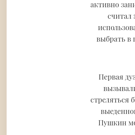
активно зан
считал 
использов
выбрать в
Первая ду
вызывали
стреляться б
выеденног
Пушкин мо