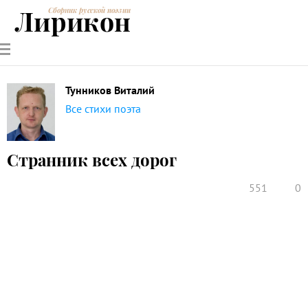
Лирикон
Сборник русской поэзии
РУССКИЕ
СОВРЕМЕННИКИ
ЭНЦИКЛОПЕДИЯ
СТАТЬИ О
АНАЛИЗ
ПОЭТЫ
ПОЭЗИИ
ПОЭЗИИ И
СТИХОТВОРЕНИЙ
ЛИТЕРАТУРЕ
Тунников Виталий
Все стихи поэта
Странник всех дорог
551
0