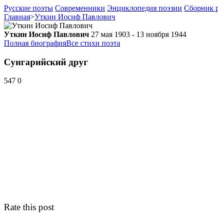
Русские поэты
Современники
Энциклопедия поэзии
Сборник р
Главная
>
Уткин Иосиф Павлович
Уткин Иосиф Павлович
27 мая 1903 - 13 ноября 1944
Полная биография
Все стихи поэта
Сунгарийский друг
547
0
Rate this post