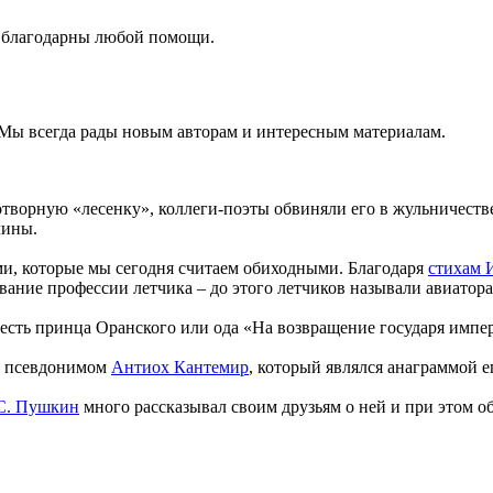
ы благодарны любой помощи.
 Мы всегда рады новым авторам и интересным материалам.
ворную «лесенку», коллеги-поэты обвиняли его в жульничестве 
лины.
и, которые мы сегодня считаем обиходными. Благодаря
стихам 
ание профессии летчика – до этого летчиков называли авиатор
честь принца Оранского или ода «На возвращение государя импе
од псевдонимом
Антиох Кантемир
, который являлся анаграммой е
С. Пушкин
много рассказывал своим друзьям о ней и при этом об