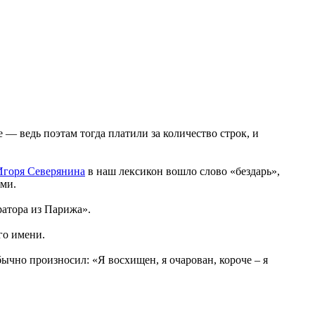
— ведь поэтам тогда платили за количество строк, и
Игоря Северянина
в наш лексикон вошло слово «бездарь»,
ами.
ратора из Парижа».
го имени.
ычно произносил: «Я восхищен, я очарован, короче – я