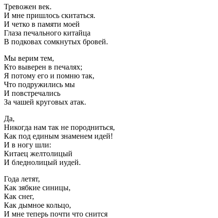
Тревожен век.
И мне пришлось скитаться.
И четко в памяти моей
Глаза печального китайца
В подковах сомкнутых бровей.
Мы верим тем,
Кто выверен в печалях;
Я потому его и помню так,
Что подружились мы
И повстречались
За чашей круговых атак.
Да,
Никогда нам так не породниться,
Как под единым знаменем идей!
И в ногу шли:
Китаец желтолицый
И бледнолицый иудей.
Года летят,
Как зябкие синицы,
Как снег,
Как дымное кольцо,
И мне теперь почти что снится