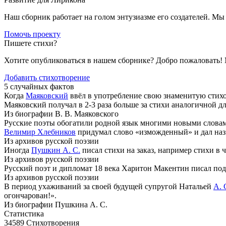
Наш сборник работает на голом энтузиазме его создателей. М
Помочь проекту
Пишете стихи?
Хотите опубликоваться в нашем сборнике? Добро пожаловать!
Добавить стихотворение
5 случайных фактов
Когда
Маяковский
ввёл в употребление свою знаменитую стихот
Маяковский получал в 2-3 раза больше за стихи аналогичной д
Из биографии В. В. Маяковского
Русские поэты обогатили родной язык многими новыми словам
Велимир Хлебников
придумал слово «изможденный» и дал назв
Из архивов русской поэзии
Иногда
Пушкин А. С.
писал стихи на заказ, например стихи в 
Из архивов русской поэзии
Русский поэт и дипломат 18 века Харитон Макентин писал п
Из архивов русской поэзии
В период ухаживаний за своей будущей супругой Натальей
А. 
огончарован!».
Из биографии Пушкина А. С.
Статистика
34589
Стихотворения