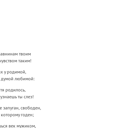
равнинам твоим
чувством таким!
ах у родимой,
я думой любимой:
тя родилось,
узнаешь ты слез!
е запуган, свободен,
 которому годен;
ься век мужиком,