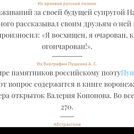
Из архивов русской поэзии
аживаний за своей будущей супругой 
ого рассказывал своим друзьям о ней 
роизносил: «Я восхищен, я очарован, к
огончарован!».
Из биографии Пушкина А. С.
ире памятников российскому поэту
Пу
от вопрос содержится в книге вороне
ра открыток Валерия Кононова. Во вс
270.
Абстрактное