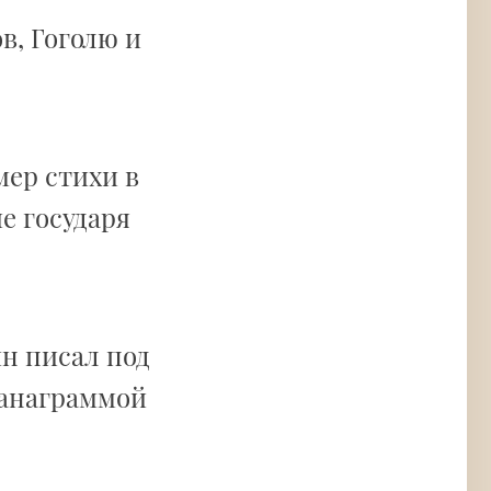
в, Гоголю и
мер стихи в
е государя
ин писал под
 анаграммой