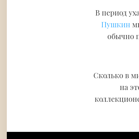
В период ух
Пушкин
мн
обычно п
Сколько в м
на эт
коллекционе