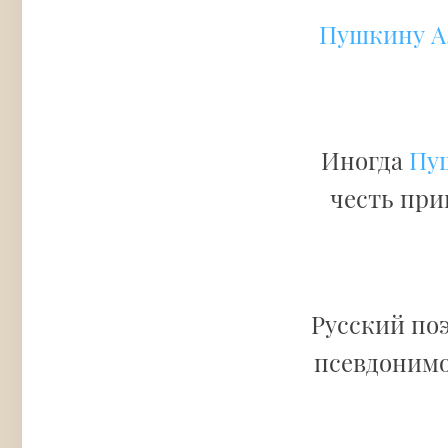
Пушкину А.
Иногда
Пуш
честь при
Русский поэ
псевдоним