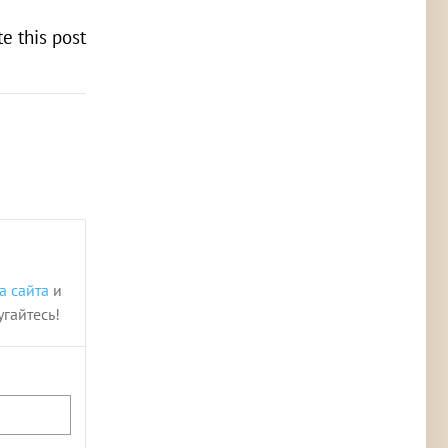
te this post
а сайта
и
угайтесь!