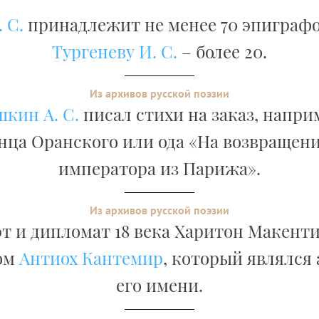
 С.
принадлежит не менее 70 эпиграфо
Тургеневу И. С.
– более 20.
Из архивов русской поэзии
кин А. С.
писал стихи на заказ, напри
нца Оранского или ода «На возвращени
императора из Парижа».
Из архивов русской поэзии
т и дипломат 18 века Харитон Макент
ом
Антиох Кантемир
, который являлся
его имени.