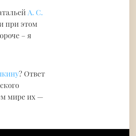
Натальей
А. С.
и при этом
ороче – я
шкину
? Ответ
жского
ем мире их —