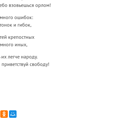
ебо взовьешься орлом!
 много ошибок:
тонок и гибок,
етей крепостных
много иных,
ь их легче народу.
 приветствуй свободу!