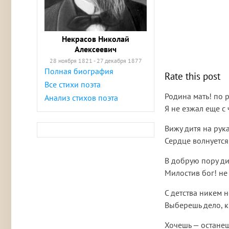
Некрасов Николай
Алексеевич
28 ноября 1821 - 27 декабря 1877
Полная биография
Rate this post
Все стихи поэта
Родина мать! по 
Анализ стихов поэта
Я не езжал еще с 
Вижу дитя на рук
Сердце волнуетс
В добрую пору ди
Милостив бог! не 
С детства никем н
Выберешь дело, к
Хочешь — останеш