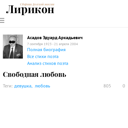
Лирикон
Сборник русской поэзии
РУССКИЕ
СОВРЕМЕННИКИ
ЭНЦИКЛОПЕДИЯ
СТАТЬИ О
АНАЛИЗ
ПОЭТЫ
ПОЭЗИИ
ПОЭЗИИ И
СТИХОТВОРЕНИЙ
ЛИТЕРАТУРЕ
Асадов Эдуард Аркадьевич
7 сентября 1923 - 21 апреля 2004
Полная биография
Все стихи поэта
Анализ стихов поэта
Свободная любовь
Теги:
девушка
любовь
805
0