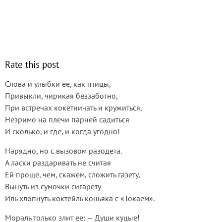
Rate this post
Слова и улыбки ее, как птицы,
Привыкли, чирикая беззаботно,
При встречах кокетничать и кружиться,
Незримо на плечи парней садиться
И сколько, и где, и когда угодно!
Нарядно, но с вызовом разодета.
А ласки раздаривать не считая
Ей проще, чем, скажем, сложить газету,
Вынуть из сумочки сигарету
Иль хлопнуть коктейль коньяка с «Токаем».
Мораль только злит ее: — Души куцые!