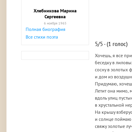
Хлебникова Марина
Сергеевна
6 ноября 1965
Полная биография
Все стихи поэта
5/5 - (1 голос)
Хочешь, я все пр
беседку в лиловы
сосну в золотых 
и дом из воздушн
Придумаю, хочешь
Летит она мимо, 
вдоль улиц пусты
в хрустальной н
На крышу взберус
и солнце поймаю
свяжу золотые лу