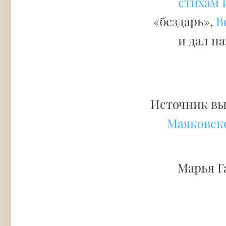
стихам 
«бездарь»,
В
и дал н
Источник вы
Маяковск
Марья Г