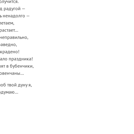
олучится.
д радугой —
ть ненадолго —
летаем,
 растает…
 неправильно,
раведно,
украдено!
чало праздника!
нят в бубенчики,
повенчаны…
лоб твой дуну я,
додумаю…