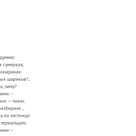
идумаю:
х сумерках,
фонариках
ых шариков?..
, зиму?
мимо —
нно — тихих
еразберихе…
ь по лестнице
 зеркальцем,
чики —