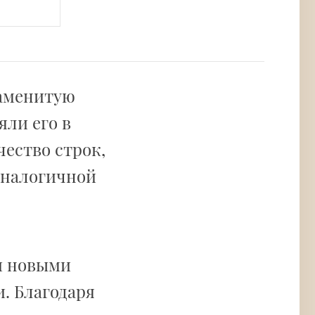
наменитую
яли его в
чество строк,
 аналогичной
и новыми
. Благодаря