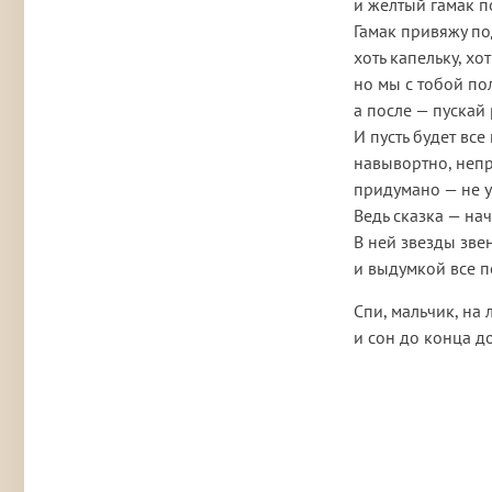
и желтый гамак п
Гамак привяжу по
хоть капельку, хо
но мы с тобой по
а после — пускай
И пусть будет все
навывортно, неп
придумано — не 
Ведь сказка — на
В ней звезды зве
и выдумкой все 
Спи, мальчик, на 
и сон до конца 