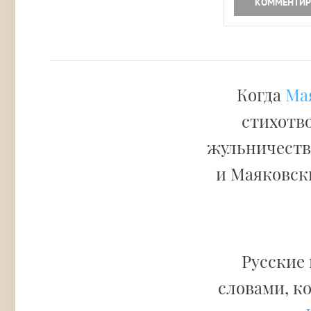
КОММЕНТИР
Когда
Ма
стихотво
жульничестве
и Маяковски
Русские
словами, к