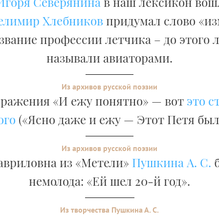
Игоря Северянина
в наш лексикон вош
елимир Хлебников
придумал слово «и
азвание профессии летчика – до этого 
называли авиаторами.
Из архивов русской поэзии
ражения «И ежу понятно» — вот
это с
ого
(«Ясно даже и ежу — Этот Петя был
Из архивов русской поэзии
авриловна из «Метели»
Пушкина А. С.
б
немолода: «Ей шел 20-й год».
Из творчества Пушкина А. С.