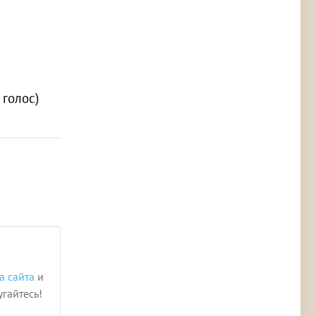
1 голос)
а сайта
и
угайтесь!