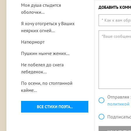
Моя душа стыдится
ДОБАВИТЬ КОММ
оболочки...
Я хочу отогреться у Ваших
неярких огней...
Натюрморт
Пушкин нынче жених...
Не побелел до снега
лебеденок...
По осени, по стоптанной
кайме...
Отправляя 
политикой
ВСЕ СТИХИ ПОЭТА...
Подписатьс