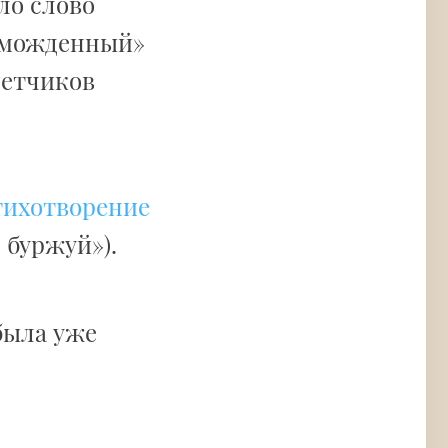
ло слово
зможденный»
летчиков
тихотворение
 буржуй»).
ыла уже