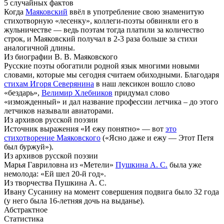
5 случайных фактов
Когда
Маяковский
ввёл в употребление свою знаменитую
стихотворную «лесенку», коллеги-поэты обвиняли его в
жульничестве — ведь поэтам тогда платили за количество
строк, и Маяковский получал в 2-3 раза больше за стихи
аналогичной длины.
Из биографии В. В. Маяковского
Русские поэты обогатили родной язык многими новыми
словами, которые мы сегодня считаем обиходными. Благодаря
стихам Игоря Северянина
в наш лексикон вошло слово
«бездарь»,
Велимир Хлебников
придумал слово
«изможденный» и дал название профессии летчика – до этого
летчиков называли авиаторами.
Из архивов русской поэзии
Источник выражения «И ежу понятно» — вот
это
стихотворение Маяковского
(«Ясно даже и ежу — Этот Петя
был буржуй»).
Из архивов русской поэзии
Марья Гавриловна из «Метели»
Пушкина А. С.
была уже
немолода: «Ей шел 20-й год».
Из творчества Пушкина А. С.
Ивану Сусанину на момент совершения подвига было 32 года
(у него была 16-летняя дочь на выданье).
Абстрактное
Статистика