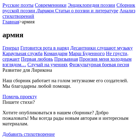
Русские поэты
Современники
Энциклопедия поэзии
Сборник
русской поэзии
Лирикон
Статьи о поэзии и литературе
Анализ
стихотворений
Главная
>армия
армия
Генерал
Готовится рота в наряд
Десантники слушают музыку
Караульная служба
Командарм
Марш Буденного
Не грусти,
сержант
Первая любовь
Призывная
Пронзив меня холодным
взглядом…
Случай на учениях
Физкультурная боевая песня
Развитие для Лирикона
Наш сборник работает на голом энтузиазме его создателей.
Мы благодарны любой помощи.
Помочь проекту
Пишете стихи?
Хотите опубликоваться в нашем сборнике? Добро
пожаловать! Мы всегда рады новым авторам и интересным
материалам.
Добавить стихотворение