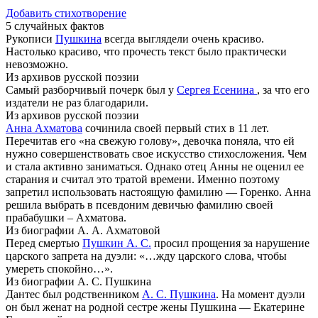
Добавить стихотворение
5 случайных фактов
Рукописи
Пушкина
всегда выглядели очень красиво.
Настолько красиво, что прочесть текст было практически
невозможно.
Из архивов русской поэзии
Самый разборчивый почерк был у
Сергея Есенина
, за что его
издатели не раз благодарили.
Из архивов русской поэзии
Анна Ахматова
сочинила своей первый стих в 11 лет.
Перечитав его «на свежую голову», девочка поняла, что ей
нужно совершенствовать свое искусство стихосложения. Чем
и стала активно заниматься. Однако отец Анны не оценил ее
старания и считал это тратой времени. Именно поэтому
запретил использовать настоящую фамилию — Горенко. Анна
решила выбрать в псевдоним девичью фамилию своей
прабабушки – Ахматова.
Из биографии А. А. Ахматовой
Перед смертью
Пушкин А. С.
просил прощения за нарушение
царского запрета на дуэли: «…жду царского слова, чтобы
умереть спокойно…».
Из биографии А. С. Пушкина
Дантес был родственником
А. С. Пушкина
. На момент дуэли
он был женат на родной сестре жены Пушкина — Екатерине