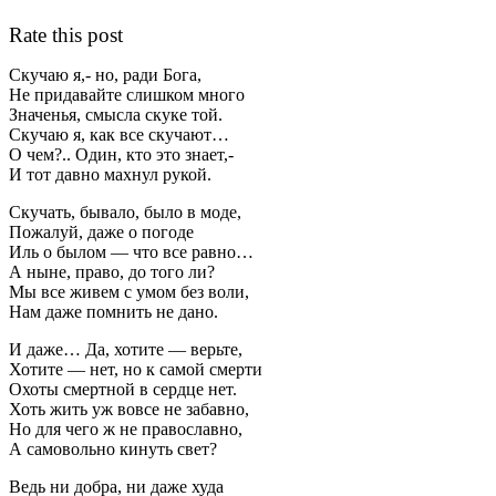
Rate this post
Скучаю я,- но, ради Бога,
Не придавайте слишком много
Значенья, смысла скуке той.
Скучаю я, как все скучают…
О чем?.. Один, кто это знает,-
И тот давно махнул рукой.
Скучать, бывало, было в моде,
Пожалуй, даже о погоде
Иль о былом — что все равно…
А ныне, право, до того ли?
Мы все живем с умом без воли,
Нам даже помнить не дано.
И даже… Да, хотите — верьте,
Хотите — нет, но к самой смерти
Охоты смертной в сердце нет.
Хоть жить уж вовсе не забавно,
Но для чего ж не православно,
А самовольно кинуть свет?
Ведь ни добра, ни даже худа