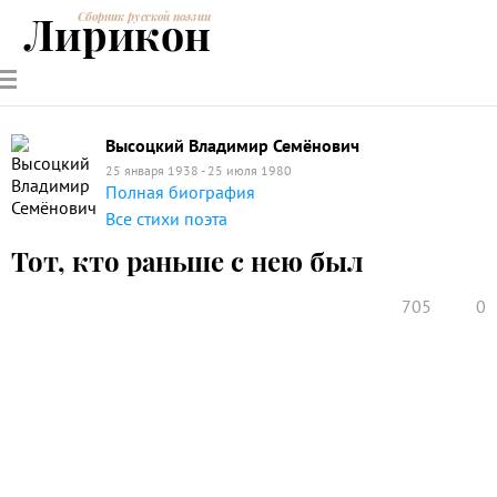
Лирикон
Сборник русской поэзии
РУССКИЕ
СОВРЕМЕННИКИ
ЭНЦИКЛОПЕДИЯ
СТАТЬИ О
АНАЛИЗ
ПОЭТЫ
ПОЭЗИИ
ПОЭЗИИ И
СТИХОТВОРЕНИЙ
ЛИТЕРАТУРЕ
Высоцкий Владимир Семёнович
25 января 1938 - 25 июля 1980
Полная биография
Все стихи поэта
Тот, кто раньше с нею был
705
0