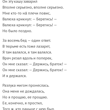
Он эту кашу заварил
Вполне серьезно, вполне серьезно.
Мне кто-то на́ плечи повис,
Валюха крикнул: — Берегись! —
Валюха крикнул: — Берегись! —
Но было поздно.
За восемь бед — один ответ.
В тюрьме есть тоже лазарет,
Я там валялся, я там валялся.
Врач резал вдоль и поперек,
Он мне сказал: — Держись, браток! —
Он мне сказал: — Держись, браток! —
И я держался.
Разлука мигом пронеслась.
Она меня не дождалась,
Но я прощаю, ее прощаю.
Ее, конечно, я простил,
Того ж, кто раньше с нею был,