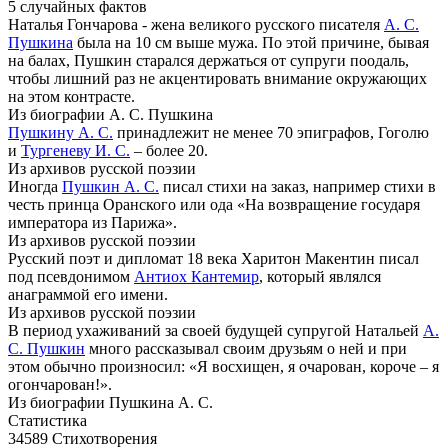
5 случайных фактов
Наталья Гончарова - жена великого русского писателя
А. С.
Пушкина
была на 10 см выше мужа. По этой причине, бывая
на балах, Пушкин старался держаться от супруги поодаль,
чтобы лишний раз не акцентировать внимание окружающих
на этом контрасте.
Из биографии А. С. Пушкина
Пушкину А. С.
принадлежит не менее 70 эпиграфов, Гоголю
и
Тургеневу И. С.
– более 20.
Из архивов русской поэзии
Иногда
Пушкин А. С.
писал стихи на заказ, например стихи в
честь принца Оранского или ода «На возвращение государя
императора из Парижа».
Из архивов русской поэзии
Русский поэт и дипломат 18 века Харитон Макентин писал
под псевдонимом
Антиох Кантемир
, который являлся
анаграммой его имени.
Из архивов русской поэзии
В период ухаживаний за своей будущей супругой Натальей
А.
С. Пушкин
много рассказывал своим друзьям о ней и при
этом обычно произносил: «Я восхищен, я очарован, короче – я
огончарован!».
Из биографии Пушкина А. С.
Статистика
34589
Стихотворения