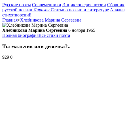
Русские поэты
Современники
Энциклопедия поэзии
Сборник
русской поэзии
Лирикон
Статьи о поэзии и литературе
Анализ
стихотворений
Главная
>
Хлебникова Марина Сергеевна
Хлебникова Марина Сергеевна
6 ноября 1965
Полная биография
Все стихи поэта
Ты мальчик или девочка?..
929
0