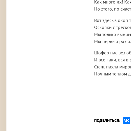
Как много их! Ка
Но этого, по счас
Вот здесь в окоп 
Осколки с треско
Мы только вынима
Мы первый раз и
Шофер нас вез об
И все-таки, вся в 
Степь пахла миро
Ночным теплом да
ПОДЕЛИТЬСЯ: