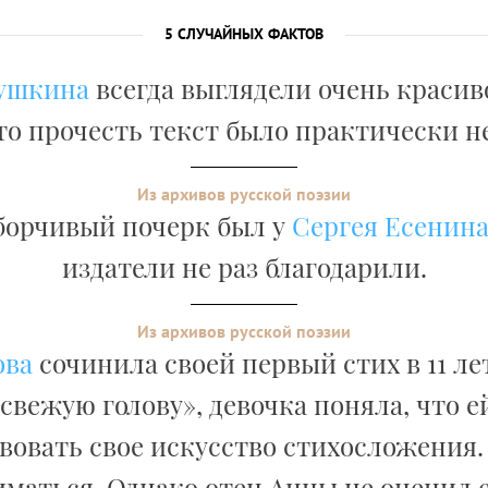
5 СЛУЧАЙНЫХ ФАКТОВ
ушкина
всегда выглядели очень красив
то прочесть текст было практически 
Из архивов русской поэзии
борчивый почерк был у
Сергея Есенин
издатели не раз благодарили.
Из архивов русской поэзии
ова
сочинила своей первый стих в 11 ле
 свежую голову», девочка поняла, что 
овать свое искусство стихосложения.
иматься. Однако отец Анны не оценил е