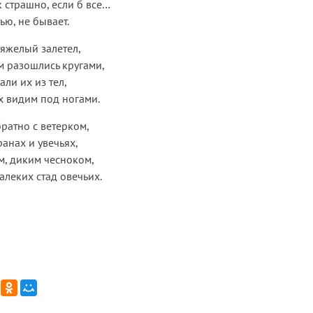
к страшно, если б все…
тью, не бывает.
тяжелый залетел,
м разошлись кругами,
ли их из тел,
х видим под ногами.
ратно с ветерком,
ранах и увечьях,
м, диким чесноком,
леких стад овечьих.