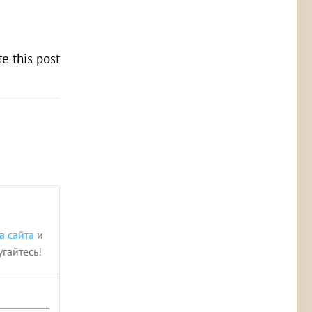
te this post
а сайта
и
угайтесь!