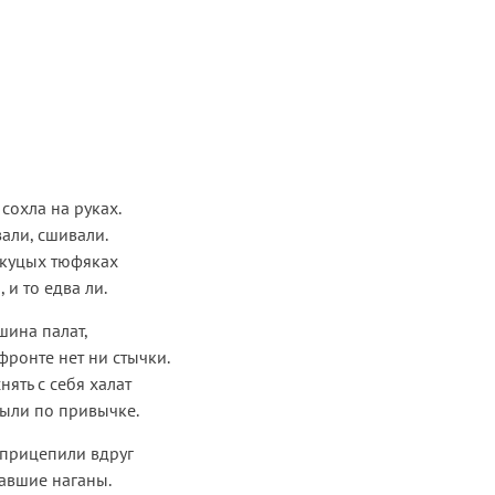
 сохла на руках.
зали, сшивали.
а куцых тюфяках
 и то едва ли.
шина палат,
фронте нет ни стычки.
нять с себя халат
ыли по привычке.
 прицепили вдруг
авшие наганы.