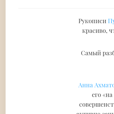
Рукописи
П
красиво, ч
Самый раз
Анна Ахмат
его «на
совершенств
активно зан