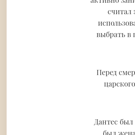
считал 
использов
выбрать в
Перед сме
царского
Дантес был
был жена