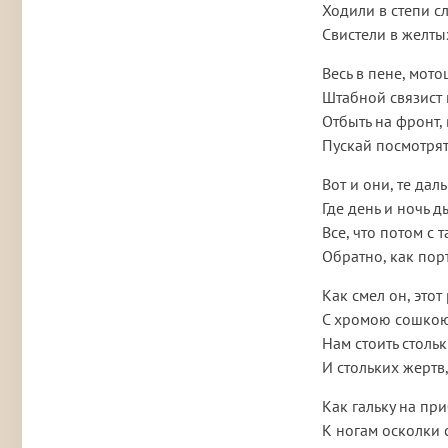
Ходили в степи сл
Свистели в желты
Весь в пене, мото
Штабной связист
Отбыть на фронт, 
Пускай посмотрят
Вот и они, те дал
Где день и ночь 
Все, что потом с
Обратно, как пор
Как смел он, это
С хромою сошкою,
Нам стоить столь
И стольких жертв
Как гальку на пр
К ногам осколки 