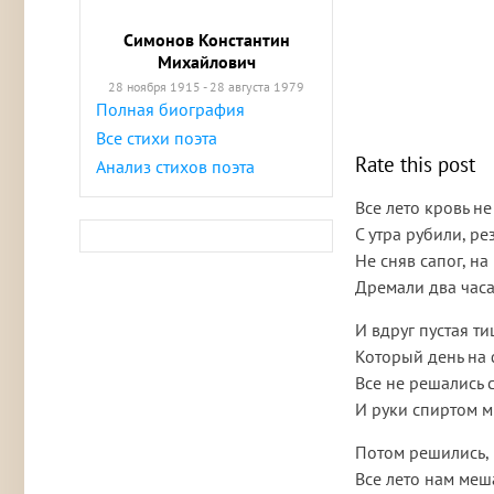
Симонов Константин
Михайлович
28 ноября 1915 - 28 августа 1979
Полная биография
Все стихи поэта
Rate this post
Анализ стихов поэта
Все лето кровь не
С утра рубили, ре
Не сняв сапог, н
Дремали два часа,
И вдруг пустая ти
Который день на 
Все не решались с
И руки спиртом м
Потом решились,
Все лето нам меш