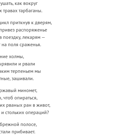
ушать, как вокруг
х травах тарбаганы.
цикл приткнув к дверям,
 привез распоряженье
в поездку, лекарям —
 на поля сраженья.
ьние холмы,
дырявили и рвали
 таким терпеньем мы
тные, зашивали.
т ржавый миномет,
 чтоб опираться,
ких рваных ран в живот,
, и стольких операций?
ибрежной полосе,
стали прибивает.