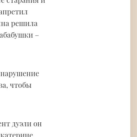
запретил
нна решила
абабушки –
 нарушение
ва, чтобы
ент дуэли он
Екатерине