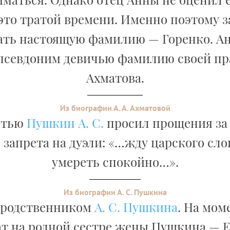
это тратой времени. Именно поэтому 
ать настоящую фамилию — Горенко. А
 псевдоним девичью фамилию своей пр
Ахматова.
Из биографии А. А. Ахматовой
ртью
Пушкин А. С.
просил прощения за
 запрета на дуэли: «…жду царского сло
умереть спокойно…».
Из биографии А. С. Пушкина
 родственником
А. С. Пушкина
. На мом
т на родной сестре жены Пушкина — 