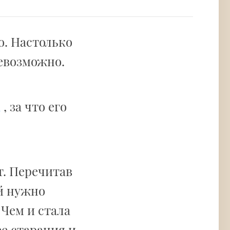
о. Настолько
невозможно.
а
, за что его
т. Перечитав
ей нужно
 Чем и стала
е старания и