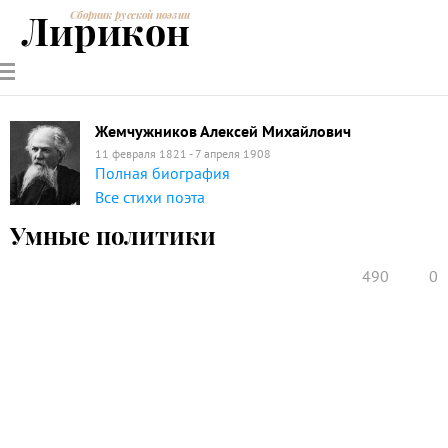
Лирикон
Сборник русской поэзии
РУССКИЕ
СОВРЕМЕННИКИ
ЭНЦИКЛОПЕДИЯ
СТАТЬИ О
АНАЛИЗ
ПОЭТЫ
ПОЭЗИИ
ПОЭЗИИ И
СТИХОТВОРЕНИЙ
ЛИТЕРАТУРЕ
Жемчужников Алексей Михайлович
11 февраля 1821 - 7 апреля 1908
Полная биография
Все стихи поэта
Умные политики
490
0