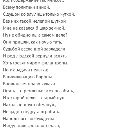
Коль содержание так мелко?..
Всему политики виной,
С душой ко злу лишь только чуткой.
Без них такой нелепой шуткой
Мне не казался б шар земной.
Ну не обидно ль, в самом деле?
Они пришли, как ночью тать,
Судьбой вселенной завладели
И род людской вернули вспять.
Хоть грезят миром филантропы,
Но их задача нелегка;
В цивилизацию Европы
Вновь лезет право кулака.
Опять — стремленье всех ослабить,
И к старой цели — старый путь:
Нахально друга обмануть,
Нещадно недруга ограбить.
Народы все возбуждены
И ждут лишь рокового часа,