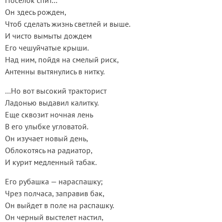
Поселок спит…
Он здесь рожден,
Чтоб сделать жизнь светлей и выше.
И чисто вымыты дождем
Его чешуйчатые крыши.
Над ним, пойдя на смелый риск,
Антенны вытянулись в нитку.
…Но вот высокий тракторист
Ладонью выдавил калитку.
Еще сквозит ночная лень
В его улыбке угловатой.
Он изучает новый день,
Облокотясь на радиатор,
И курит медленный табак.
Его рубашка — нараспашку;
Чрез полчаса, заправив бак,
Он выйдет в поле на распашку.
Он черный выстелет настил,