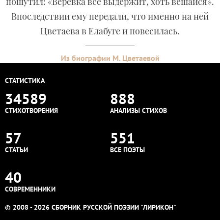
пошутил: «Верёвка всё выдержит, хоть вешайся».
Впоследствии ему передали, что именно на ней
Цветаева в Елабуге и повесилась.
Из биографии М. Цветаевой
СТАТИСТИКА
34589
888
СТИХОТВОРЕНИЯ
АНАЛИЗЫ СТИХОВ
57
551
СТАТЬИ
ВСЕ ПОЭТЫ
40
СОВРЕМЕННИКИ
© 2008 - 2026 СБОРНИК РУССКОЙ ПОЭЗИИ "ЛИРИКОН"