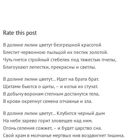
Rate this post
В долине лилии цветут безгрешной красотой
Блестит червонною пыльцой их пестик золотой.
Чуть гнется стройный стебелек под тяжестью пчелы,
Благоухают лепестки, прекрасны и светлы.
В долине лилии цветут… Идет на брата брат.
Щитами бьются о щиты, – и копья их стучат.
В добычу воронам степным достанутся тела,
В крови окрепнут семена отчаянья и зла.
В долине лилии цветут… Клубится черный дым
На небе зарево горит зловещее над ним.
Огонь селения сожжет, – и будет царство сна.
Свой храм в молчанье мертвых нив воздвигнет тишина.