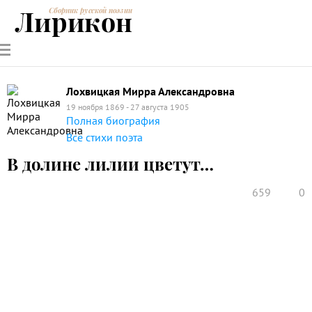
Лирикон
Сборник русской поэзии
РУССКИЕ
СОВРЕМЕННИКИ
ЭНЦИКЛОПЕДИЯ
СТАТЬИ О
АНАЛИЗ
ПОЭТЫ
ПОЭЗИИ
ПОЭЗИИ И
СТИХОТВОРЕНИЙ
ЛИТЕРАТУРЕ
Лохвицкая Мирра Александровна
19 ноября 1869 - 27 августа 1905
Полная биография
Все стихи поэта
В долине лилии цветут…
659
0