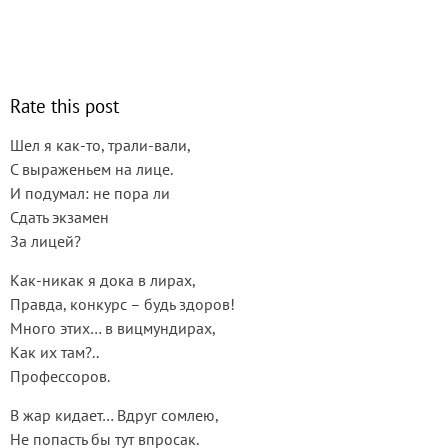
Rate this post
Шел я как-то, трали-вали,
С выраженьем на лице.
И подумал: не пора ли
Сдать экзамен
За лицей?
Как-никак я дока в лирах,
Правда, конкурс – будь здоров!
Много этих… в вицмундирах,
Как их там?..
Профессоров.
В жар кидает… Вдруг сомлею,
Не попасть бы тут впросак.