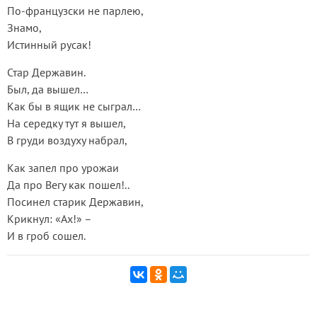
По-французски не парлею,
Знамо,
Истинный русак!
Стар Державин.
Был, да вышел…
Как бы в ящик не сыграл…
На середку тут я вышел,
В груди воздуху набрал,
Как запел про урожаи
Да про Вегу как пошел!..
Посинел старик Державин,
Крикнул: «Ах!» –
И в гроб сошел.