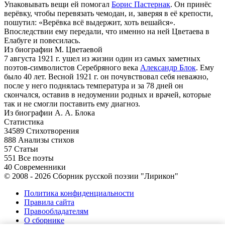
Упаковывать вещи ей помогал
Борис Пастернак
. Он принёс
верёвку, чтобы перевязать чемодан, и, заверяя в её крепости,
пошутил: «Верёвка всё выдержит, хоть вешайся».
Впоследствии ему передали, что именно на ней Цветаева в
Елабуге и повесилась.
Из биографии М. Цветаевой
7 августа 1921 г. ушел из жизни один из самых заметных
поэтов-символистов Серебряного века
Александр Блок
. Ему
было 40 лет. Весной 1921 г. он почувствовал себя неважно,
после у него поднялась температура и за 78 дней он
скончался, оставив в недоумении родных и врачей, которые
так и не смогли поставить ему диагноз.
Из биографии А. А. Блока
Статистика
34589
Стихотворения
888
Анализы стихов
57
Статьи
551
Все поэты
40
Современники
© 2008 - 2026 Сборник русской поэзии "Лирикон"
Политика конфиденциальности
Правила сайта
Правообладателям
О сборнике