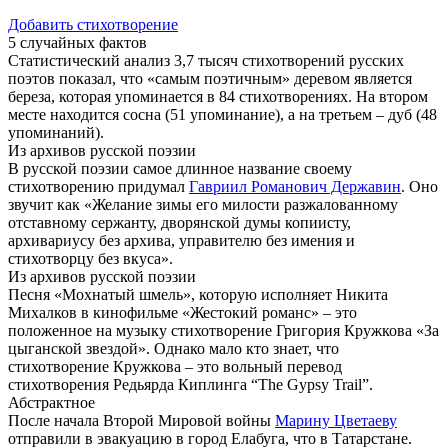
Добавить стихотворение
5 случайных фактов
Статистический анализ 3,7 тысяч стихотворений русских
поэтов показал, что «самым поэтичным» деревом является
береза, которая упоминается в 84 стихотворениях. На втором
месте находится сосна (51 упоминание), а на третьем – дуб (48
упоминаний).
Из архивов русской поэзии
В русской поэзии самое длинное название своему
стихотворению придумал
Гавриил Романович Державин
. Оно
звучит как «Желание зимы его милости разжалованному
отставному сержанту, дворянской думы копиисту,
архивариусу без архива, управителю без имения и
стихотворцу без вкуса».
Из архивов русской поэзии
Песня «Мохнатый шмель», которую исполняет Никита
Михалков в кинофильме «Жестокий романс» – это
положенное на музыку стихотворение Григория Кружкова «За
цыганской звездой». Однако мало кто знает, что
стихотворение Кружкова – это вольный перевод
стихотворения Редьярда Киплинга “The Gypsy Trail”.
Абстрактное
После начала Второй Мировой войны
Марину Цветаеву
отправили в эвакуацию в город Елабуга, что в Татарстане.