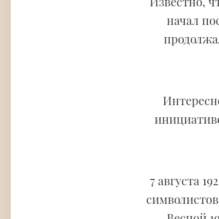
Известно, ч
начал по
продолжал
Интересно
инициатив
7 августа 19
символистов
Весной 19