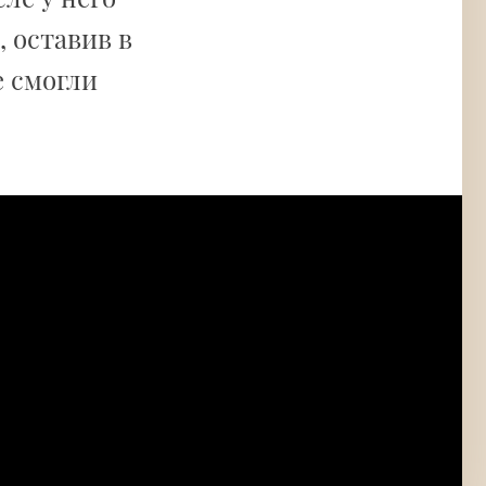
, оставив в
е смогли