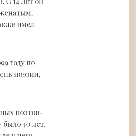
 С 14 лет он
 женатым,
также имел
99 году по
нь поэзии,
етных поэтов-
у было 40 лет.
сле у него