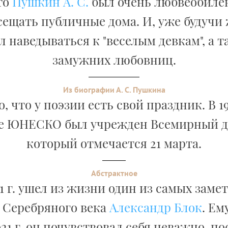
то
Пушкин А. С.
был очень любвеобилен.
сещать публичные дома. И, уже будучи
 наведываться к "веселым девкам", а 
замужних любовниц.
Из биографии А. С. Пушкина
, что у поэзии есть свой праздник. В 19
е ЮНЕСКО был учрежден Всемирный де
который отмечается 21 марта.
Абстрактное
21 г. ушел из жизни один из самых зам
 Серебряного века
Александр Блок
. Ем
21 г. он почувствовал себя неважно, по