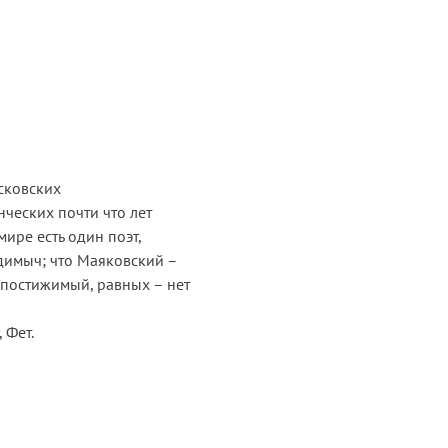
осковских
нческих почти что лет
мире есть один поэт,
димыч; что Маяковский –
епостижимый, равных – нет
 Фет.