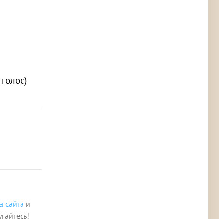
1 голос)
а сайта
и
угайтесь!