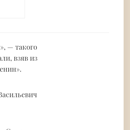
», — такого
ли, взяв из
енин».
 Васильевич