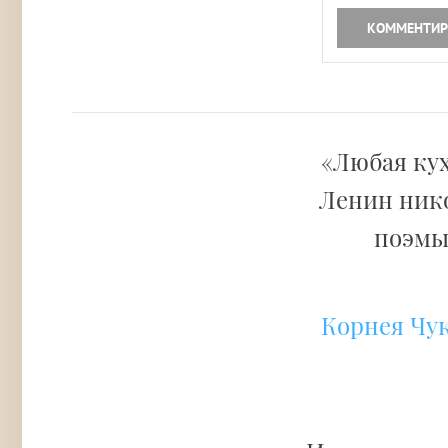
КОММЕНТИР
«Любая кух
Ленин нико
поэм
Корнея Чу