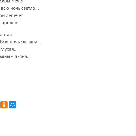
скры мечет,
, всю ночь светло…
ой лепечет
ие прошло…
олотая
 Всю ночь слышна…
 глухая…
пьяным пьяна…