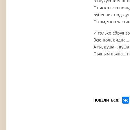
В глухую темень и
От искр всю ночь
Бубенчик под дуг
О том, что счаст
И только сбруя з
Всю ночь видна…
А ты, душа… душа
Пьяным пьяна… 
ПОДЕЛИТЬСЯ: