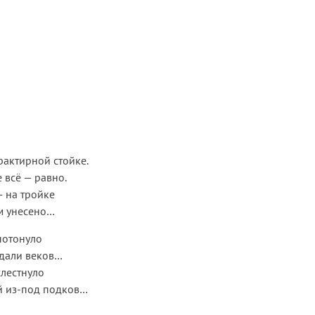
рактирной стойке.
 всё — равно.
— на тройке
м унесено…
 потонуло
в дали веков…
хлестнуло
й из-под подков…