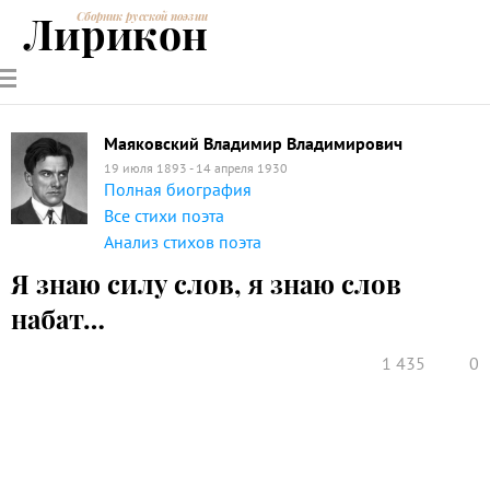
Лирикон
Сборник русской поэзии
РУССКИЕ
СОВРЕМЕННИКИ
ЭНЦИКЛОПЕДИЯ
СТАТЬИ О
АНАЛИЗ
ПОЭТЫ
ПОЭЗИИ
ПОЭЗИИ И
СТИХОТВОРЕНИЙ
ЛИТЕРАТУРЕ
Маяковский Владимир Владимирович
19 июля 1893 - 14 апреля 1930
Полная биография
Все стихи поэта
Анализ стихов поэта
Я знаю силу слов, я знаю слов
набат…
1 435
0