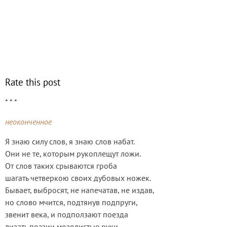
Rate this post
* * *
неоконченное
Я знаю силу слов, я знаю слов набат.
Они не те, которым рукоплещут ложи.
От слов таких срываются гроба
шагать четверкою своих дубовых ножек.
Бывает, выбросят, не напечатав, не издав,
но слово мчится, подтянув подпруги,
звенит века, и подползают поезда
лизать поэзии мозолистые руки.