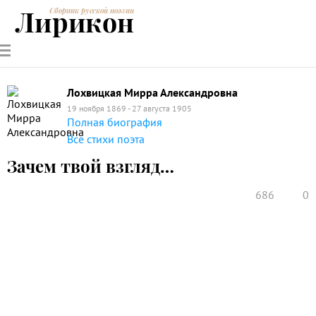
Лирикон
Сборник русской поэзии
РУССКИЕ
СОВРЕМЕННИКИ
ЭНЦИКЛОПЕДИЯ
СТАТЬИ О
АНАЛИЗ
ПОЭТЫ
ПОЭЗИИ
ПОЭЗИИ И
СТИХОТВОРЕНИЙ
ЛИТЕРАТУРЕ
Лохвицкая Мирра Александровна
19 ноября 1869 - 27 августа 1905
Полная биография
Все стихи поэта
Зачем твой взгляд…
686
0