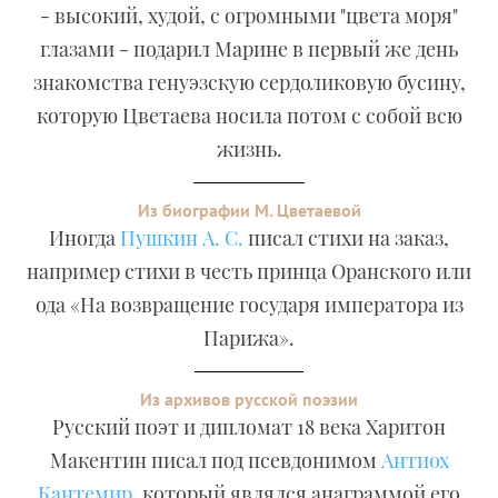
- высокий, худой, с огромными "цвета моря"
глазами - подарил Марине в первый же день
знакомства генуэзскую сердоликовую бусину,
которую Цветаева носила потом с собой всю
жизнь.
Из биографии М. Цветаевой
Иногда
Пушкин А. С.
писал стихи на заказ,
например стихи в честь принца Оранского или
ода «На возвращение государя императора из
Парижа».
Из архивов русской поэзии
Русский поэт и дипломат 18 века Харитон
Макентин писал под псевдонимом
Антиох
Кантемир
, который являлся анаграммой его