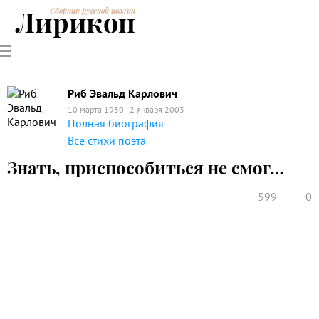
Лирикон
Сборник русской поэзии
РУССКИЕ
СОВРЕМЕННИКИ
ЭНЦИКЛОПЕДИЯ
СТАТЬИ О
АНАЛИЗ
ПОЭТЫ
ПОЭЗИИ
ПОЭЗИИ И
СТИХОТВОРЕНИЙ
ЛИТЕРАТУРЕ
Риб Эвальд Карлович
10 марта 1930 - 2 января 2003
Полная биография
Все стихи поэта
Знать, приспособиться не смог…
599
0