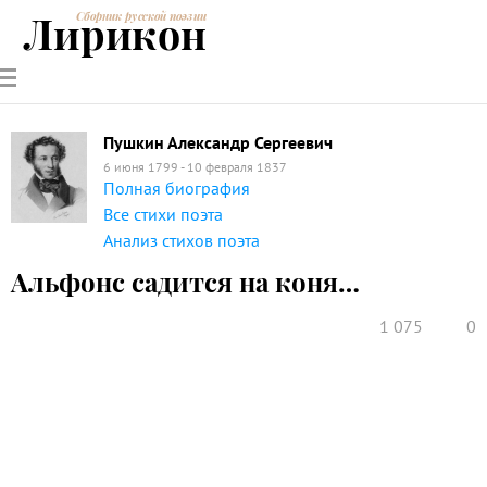
Лирикон
Сборник русской поэзии
РУССКИЕ
СОВРЕМЕННИКИ
ЭНЦИКЛОПЕДИЯ
СТАТЬИ О
АНАЛИЗ
ПОЭТЫ
ПОЭЗИИ
ПОЭЗИИ И
СТИХОТВОРЕНИЙ
ЛИТЕРАТУРЕ
Пушкин Александр Сергеевич
6 июня 1799 - 10 февраля 1837
Полная биография
Все стихи поэта
Анализ стихов поэта
Альфонс садится на коня…
1 075
0