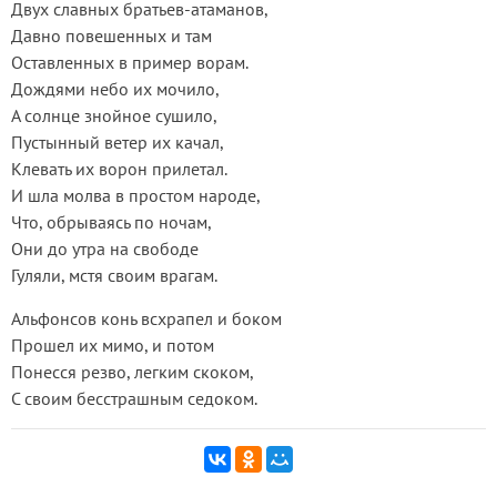
Двух славных братьев-атаманов,
Давно повешенных и там
Оставленных в пример ворам.
Дождями небо их мочило,
А солнце знойное сушило,
Пустынный ветер их качал,
Клевать их ворон прилетал.
И шла молва в простом народе,
Что, обрываясь по ночам,
Они до утра на свободе
Гуляли, мстя своим врагам.
Альфонсов конь всхрапел и боком
Прошел их мимо, и потом
Понесся резво, легким скоком,
С своим бесстрашным седоком.