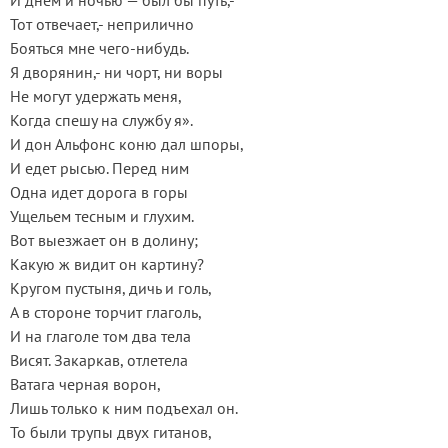
И днем и ночью — был бы путь,-
Тот отвечает,- неприлично
Бояться мне чего-нибудь.
Я дворянин,- ни чорт, ни воры
Не могут удержать меня,
Когда спешу на службу я».
И дон Альфонс коню дал шпоры,
И едет рысью. Перед ним
Одна идет дорога в горы
Ущельем тесным и глухим.
Вот выезжает он в долину;
Какую ж видит он картину?
Кругом пустыня, дичь и голь,
А в стороне торчит глаголь,
И на глаголе том два тела
Висят. Закаркав, отлетела
Ватага черная ворон,
Лишь только к ним подъехал он.
То были трупы двух гитанов,