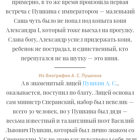
примерно, в то же время произошла первая
встреча с Пушкина с императором — маленький
Саша чуть было не попал под копыта коня
Александра I, который тоже выехал на прогулку.
Слава богу, Александр успел придержать коня,
ребенок не пострадал, и единственный, кто
перепугался не на шутку — это няня.
Из биографии А. С. Пушкина
А в знаменитый лицей
Пушкин А. С.
,
оказывается, поступил по блату. Лицей основал
сам министр Сперанский, набор был невелик —
всего 30 человек, но у Пушкина был дядя —
весьма известный и талантливый поэт Василий
Львович Пушкин, который был лично знаком со
Сперанским. Уж не знаю как чувствовал себя дядя