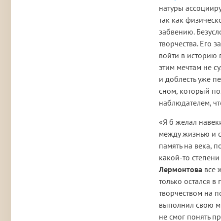
натуры ассоцииру
так как физическ
забвению. Безусл
творчества. Его 
войти в историю 
этим мечтам не су
и доблесть уже п
сном, который по
наблюдателем, что
«Я б желал навек
между жизнью и с
память на века, п
какой-то степени
Лермонтова
все ж
только остался в
творчеством на п
выполнил свою ми
не смог понять п