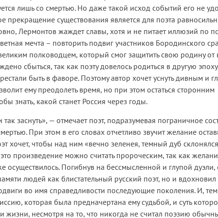
ется лишь со смертью. Но даже такой исход событий его не удо
ое прекращение существования является для поэта равносиль
овно, Лермонтов жаждет славы, хотя и не питает иллюзий по п
заветная мечта – повторить подвиг участников Бородинского ср
великим полководцем, который смог защитить свою родину от 
ждено сбыться, так как поэту довелось родиться в другую эпоху,
ерестали быть в фаворе. Поэтому автор хочет уснуть дивным и г
зволит ему преодолеть время, но при этом остаться сторонним
бы знать, какой станет Россия через годы.
и так заснуть», — отмечает поэт, подразумевая пограничное со
мертью. При этом в его словах отчетливо звучит желание остав
оэт хочет, чтобы над ним «вечно зеленея, темный дуб склонялся
 это произведение можно считать пророческим, так как желан
е осуществилось. Погибнув на бессмысленной и глупой дуэли, 
 памяти людей как блистательный русский поэт, но и вдохновил
одвиги во имя справедливости последующие поколения. И, тем
ссию, которая была предначертана ему судьбой, и суть которо
ри жизни, несмотря на то, что никогда не считал поэзию обычн