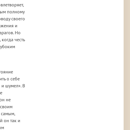
влетворяет,
ным полному
оводу своего
ажения и
врагов. Но
 когда честь
лубоким
стояние
ить о себе
 и шумел». В
ие
он не
 своим
 самым,
й он так и
ым