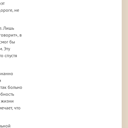
оэт
ороге, не
е. Лишь
говорит», в
смог бы
. Эту
то спустя
знанно
и
 так больно
обность
т жизни
ечает, что
льной