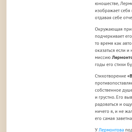
юношестве, Лермо
изображает себя 
отдавая себе отче
Окружающая приро
подчеркивает его
то время как авт
оказаться если и
миссию
Лермонт
годы его стихи б
Стихотворение
«
противопоставляе
собственное душе
и грустно. Его вы
радоваться и ощу
ничего я, и не жа
его самая заветна
У
Лермонтова
под