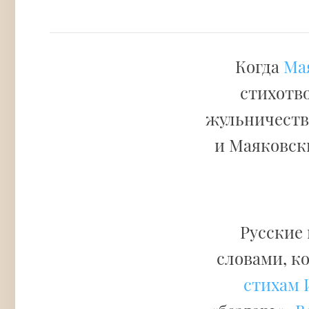
Когда
Ма
стихотво
жульничестве
и Маяковски
Русские
словами, к
стихам 