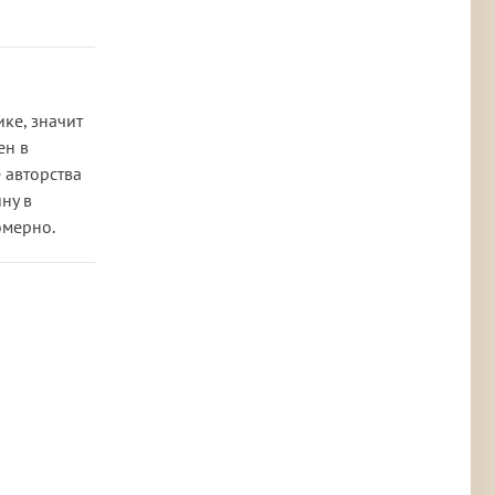
ке, значит
ен в
 авторства
ну в
омерно.