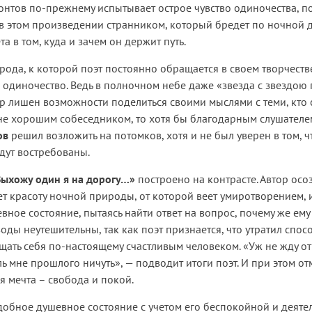
нтов по-прежнему испытывает острое чувство одиночества, п
в этом произведении странником, который бредет по ночной д
та в том, куда и зачем он держит путь.
да, к которой поэт постоянно обращается в своем творчеств
 одиночество. Ведь в полночном небе даже «звезда с звездою 
ор лишен возможности поделиться своими мыслями с теми, кто 
 не хорошим собеседником, то хотя бы благодарным слушателем
ов
решил возложить на потомков, хотя и не был уверен в том, ч
удут востребованы.
Выхожу один я на дорогу…»
построено на контрасте. Автор осо
т красоту ночной природы, от которой веет умиротворением, 
вное состояние, пытаясь найти ответ на вопрос, почему же ему
воды неутешительны, так как поэт признается, что утратил спос
щать себя по-настоящему счастливым человеком. «Уж не жду о
ль мне прошлого ничуть», — подводит итоги поэт. И при этом отм
я мечта – свобода и покой.
обное душевное состояние с учетом его беспокойной и деяте