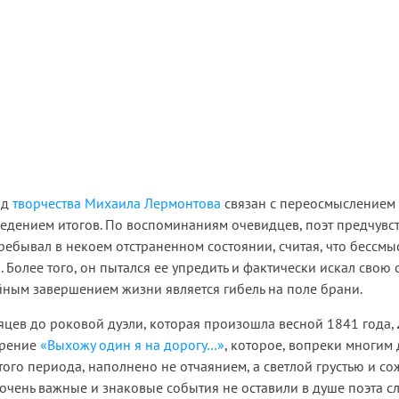
од
творчества Михаила Лермонтова
связан с переосмыслением
едением итогов. По воспоминаниям очевидцев, поэт предчувс
пребывал в некоем отстраненном состоянии, считая, что бессм
. Более того, он пытался ее упредить и фактически искал свою 
ойным завершением жизни является гибель на поле брани.
яцев до роковой дуэли, которая произошла весной 1841 года,
орение
«Выхожу один я на дорогу…»
, которое, вопреки многим
ого периода, наполнено не отчаянием, а светлой грустью и с
 очень важные и знаковые события не оставили в душе поэта сл