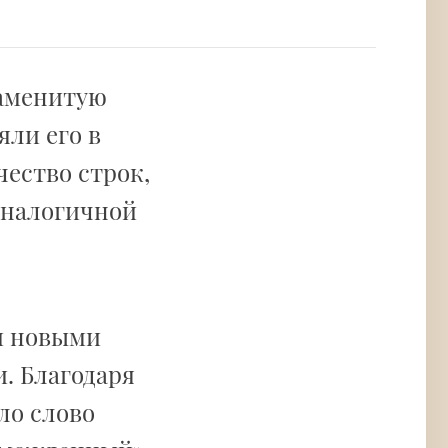
наменитую
яли его в
чество строк,
 аналогичной
и новыми
. Благодаря
ло слово