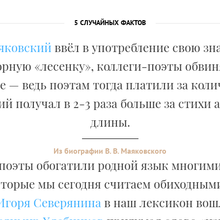
5 СЛУЧАЙНЫХ ФАКТОВ
яковский
ввёл в употребление свою з
рную «лесенку», коллеги-поэты обвин
 — ведь поэтам тогда платили за коли
й получал в 2-3 раза больше за стихи
длины.
Из биографии В. В. Маяковского
 поэты обогатили родной язык многим
оторые мы сегодня считаем обиходными
Игоря Северянина
в наш лексикон вош