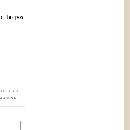
te this post
!
а сайта
и
угайтесь!