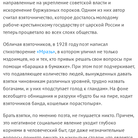
направленные на укрепление советской власти и
искоренение буржуазных пороков. Одним из них автор
считал взяточничество, которое досталось молодому
рабоче-крестьянскому государству от царской России и
теперь процветало во всех слоях общества.
Обличая взяточников, в 1928 году поэт написал
стихотворение
«Мразь»
, в котором уличил не только
мздоимцев, но и тех, кто привык решать свои вопросы при
помощи «барашка в бумажке». При этом поэт подчеркивает,
что подавляющее количество людей, вынужденных давать
взятки чиновникам различных уровней, трудно назвать
богачами, и у них «подступает голод к гландам». На фоне
всеобщего обнищания и разрухи «будто бы на пире, ходит
взяточников банда, кошельки порастопыря».
Брать взятки, по мнению поэта, не гнушается никто. Причем,
это негативное социальное явление уходит глубоко
корнями в человеческий быт, где даже незначительные
вопросы принято решать за накрытым столом, что является