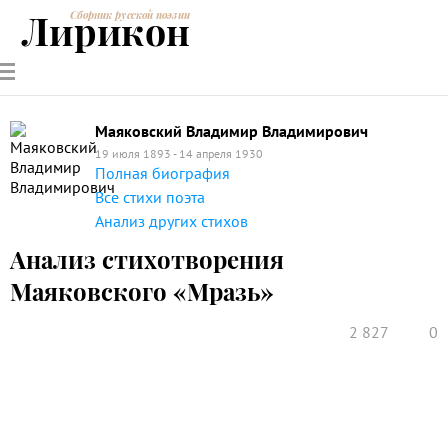
Лирикон
Сборник русской поэзии
РУССКИЕ
СОВРЕМЕННИКИ
ЭНЦИКЛОПЕДИЯ
СТАТЬИ О
АНАЛИЗ
ПОЭТЫ
ПОЭЗИИ
ПОЭЗИИ И
СТИХОТВОРЕНИЙ
ЛИТЕРАТУРЕ
Маяковский Владимир Владимирович
19 июля 1893 - 14 апреля 1930
Полная биография
Все стихи поэта
Анализ других стихов
Анализ стихотворения
Маяковского «Мразь»
2 827
0