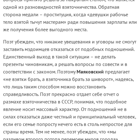
одной из разновидностей взяточничества. Обратная
сторона медали – проституция, когда «девушки рабочье
тело взятой тычут мастерам» ради повышения зарплаты или
же получения более выгодного места.
Поэт убежден, что никакие увещевания и уговоры не смогут
заставить мздоимцев отказаться от подобных подношений.
Единственный выход в такой ситуации – не делать
презенты чиновникам, а решать вопросы по совести и в
соответствии с законом. Поэтому
Маяковский
предлагает
«не взятки брать, а взяточника брать за шиворот», надеясь,
что лишь таким способом можно восстановить
справедливость. Поэт прекрасно отдает себе отчет о
размахе взяточничества в СССР, понимая, что подобное
явление носит массовый характер. От подношений не в
силах отказаться даже честный и принципиальный человек,
если его семье попросту нечего есть в столь непростое для
страны время. Тем не менее, поэт убежден, что «мы
разливом второго потопа перемоем миров города»,