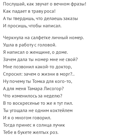
Послушай, как звучат о вечном фразы!
Как падает в траву роса!
А ты твердишь, что делаешь заказы
И просишь, чтобы написал.
Черкнула на салфетке личный номер.
Ушла в работу с головой.
Я написал о женщине, о доме.
Зачем дала ты номер мне не свой?
Мне позвонил какой-то доктор,
Спросил: зачем о жизни в морг?..
Ну почему ты Томка для кого-то,
А для меня Тамара Лисогор?
Что изменилось за неделю?
В то воскресенье то же я тут пил.
Ты угощала не одним коктейлем
И я о многом говорил.
Тогда принес я солнца лучик
Тебе в букете желтых роз.