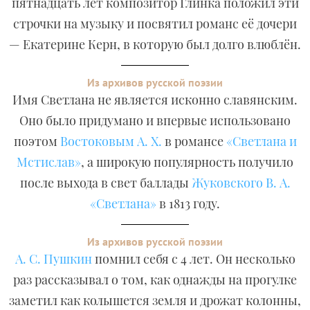
пятнадцать лет композитор Глинка положил эти
строчки на музыку и посвятил романс её дочери
— Екатерине Керн, в которую был долго влюблён.
Из архивов русской поэзии
Имя Светлана не является исконно славянским.
Оно было придумано и впервые использовано
поэтом
Востоковым А. Х.
в романсе
«Светлана и
Мстислав»
, а широкую популярность получило
после выхода в свет баллады
Жуковского В. А.
«Светлана»
в 1813 году.
Из архивов русской поэзии
А. С. Пушкин
помнил себя с 4 лет. Он несколько
раз рассказывал о том, как однажды на прогулке
заметил как колышется земля и дрожат колонны,