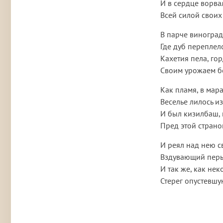
И в сердце ворва
Всей силой своих
В парче виноград
Где дуб переплелс
Кахетия пела, гор
Своим урожаем б
Как пламя, в мар
Веселье лилось и
И был кизилбаш,
Пред этой страно
И реял над нею 
Вздувающий перь
И так же, как нек
Стерег опустевшу