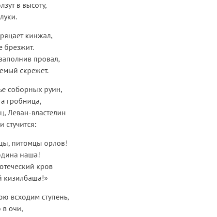
лзут в высоту,
луки.
ряцает кинжал,
 брезжит.
 заполнив провал,
емый скрежет.
лье соборных руин,
та гробница,
ц, Леван-властелин
 стучится:
цы, питомцы орлов!
одина наша!
 отеческий кров
й кизилбаша!»
юю всходим ступень,
 в очи,