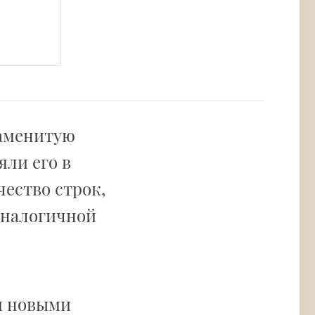
наменитую
яли его в
чество строк,
 аналогичной
и новыми