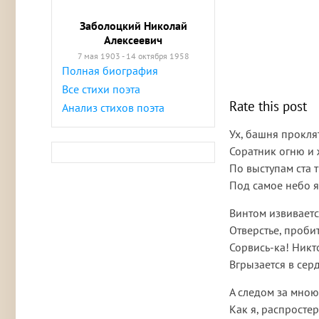
Заболоцкий Николай
Алексеевич
7 мая 1903 - 14 октября 1958
Полная биография
Все стихи поэта
Rate this post
Анализ стихов поэта
Ух, башня проклят
Соратник огню и 
По выступам ста 
Под самое небо я 
Винтом извивает
Отверстье, пробит
Сорвись-ка! Никто
Вгрызается в серд
А следом за мною
Как я, распросте