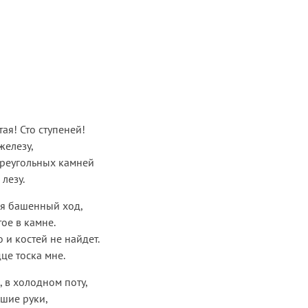
ая! Сто ступеней!
железу,
треугольных камней
лезу.
ся башенный ход,
ое в камне.
 и костей не найдет.
це тоска мне.
, в холодном поту,
ршие руки,