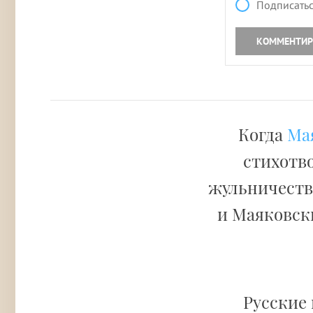
Подписатьс
КОММЕНТИР
Когда
Ма
стихотво
жульничестве
и Маяковски
Русские