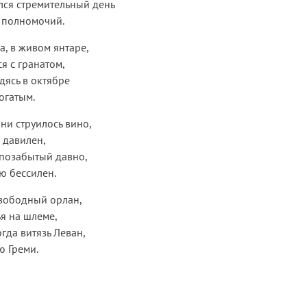
лся стремительный день
 полномочий.
а, в живом янтаре,
я с гранатом,
дясь в октябре
огатым.
ани струилось вино,
з давилен,
 позабытый давно,
ю бессилен.
свободный орлан,
я на шлеме,
огда витязь Леван,
ю Греми.