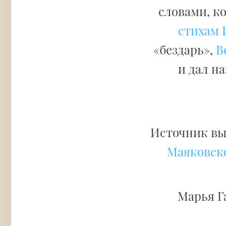
словами, к
стихам 
«бездарь»,
В
и дал н
Источник вы
Маяковск
Марья Г