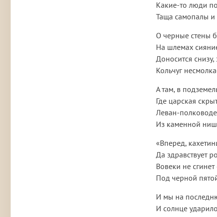
Какие-то люди по
Таща самопалы и 
О черные стены б
На шлемах сияние
Доносится снизу,
Кольчуг несмолка
А там, в подземе
Где царская скры
Леван-полководе
Из каменной ниши
«Вперед, кахетин
Да здравствует р
Вовеки не сгинет
Под черной пято
И мы на последн
И солнце ударило