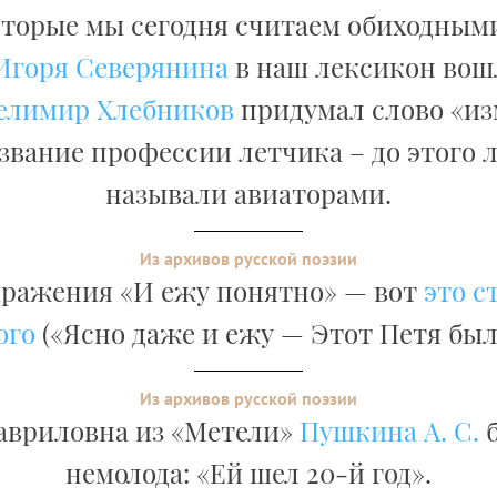
оторые мы сегодня считаем обиходными
Игоря Северянина
в наш лексикон вош
елимир Хлебников
придумал слово «и
азвание профессии летчика – до этого 
называли авиаторами.
Из архивов русской поэзии
ражения «И ежу понятно» — вот
это с
ого
(«Ясно даже и ежу — Этот Петя был
Из архивов русской поэзии
авриловна из «Метели»
Пушкина А. С.
б
немолода: «Ей шел 20-й год».