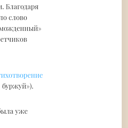
. Благодаря
ло слово
зможденный»
летчиков
тихотворение
 буржуй»).
ыла уже