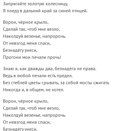
Запрягайте золотую колесницу,
Я поеду в дальний край за синей птицей.
Ворон, чёрное крыло,
Сделай так, чтоб мне везло,
Наколдуй везенье, напророчь.
От невзгод меня спаси,
Безнадёгу унеси,
Прогони мои печали прочь!
Знаю я, как дважды два, безнадёга не права.
Ведь в любой печали есть предел.
Без стеблей цветы срывать, за собой мосты сжигать
Никогда я, в общем, не хотел.
Ворон, чёрное крыло,
Сделай так, чтоб мне везло,
Наколдуй везенье, напророчь.
От невзгод меня спаси,
Безнадёгу унеси,