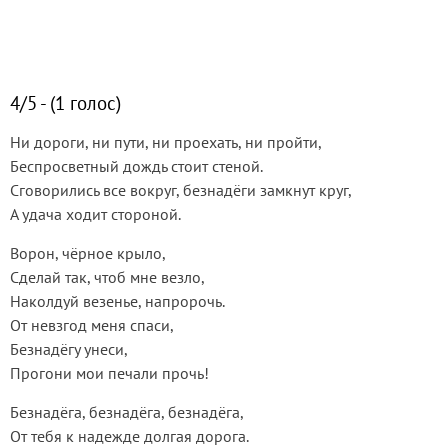
4/5 - (1 голос)
Ни дороги, ни пути, ни проехать, ни пройти,
Беспросветный дождь стоит стеной.
Сговорились все вокруг, безнадёги замкнут круг,
А удача ходит стороной.
Ворон, чёрное крыло,
Сделай так, чтоб мне везло,
Наколдуй везенье, напророчь.
От невзгод меня спаси,
Безнадёгу унеси,
Прогони мои печали прочь!
Безнадёга, безнадёга, безнадёга,
От тебя к надежде долгая дорога.