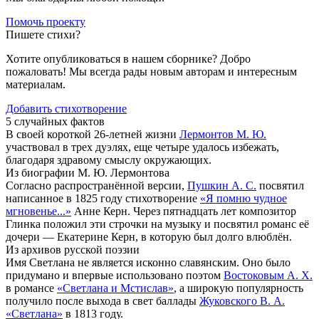
Помочь проекту
Пишете стихи?
Хотите опубликоваться в нашем сборнике? Добро
пожаловать! Мы всегда рады новым авторам и интересным
материалам.
Добавить стихотворение
5 случайных фактов
В своей короткой 26-летней жизни
Лермонтов М. Ю.
участвовал в трех дуэлях, еще четыре удалось избежать,
благодаря здравому смыслу окружающих.
Из биографии М. Ю. Лермонтова
Согласно распространённой версии,
Пушкин А. С.
посвятил
написанное в 1825 году стихотворение
«Я помню чудное
мгновенье...»
Анне Керн. Через пятнадцать лет композитор
Глинка положил эти строчки на музыку и посвятил романс её
дочери — Екатерине Керн, в которую был долго влюблён.
Из архивов русской поэзии
Имя Светлана не является исконно славянским. Оно было
придумано и впервые использовано поэтом
Востоковым А. Х.
в романсе
«Светлана и Мстислав»
, а широкую популярность
получило после выхода в свет баллады
Жуковского В. А.
«Светлана»
в 1813 году.