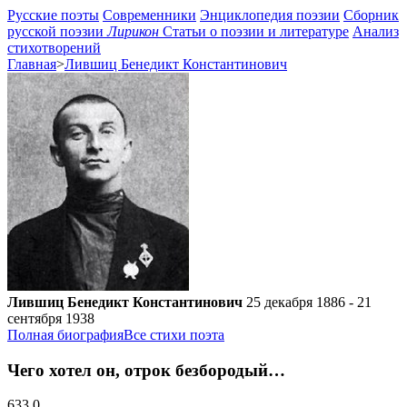
Русские поэты
Современники
Энциклопедия поэзии
Сборник
русской поэзии
Лирикон
Статьи о поэзии и литературе
Анализ
стихотворений
Главная
>
Лившиц Бенедикт Константинович
Лившиц Бенедикт Константинович
25 декабря 1886 - 21
сентября 1938
Полная биография
Все стихи поэта
Чего хотел он, отрок безбородый…
633
0