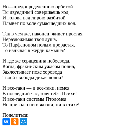
Но—предопределенною орбитой
Ты двуединый совершаешь ход,
И голова над лирою разбитой
Плывет по воле сумасшедших вод.
Так в чем же, наконец, живет простая,
Неразложимая твоя душа,
То Парфеноном полым прорастая,
То изнывая в жерди камыша?
И где же сердцевина небосвода.
Когда, фракийским ужасом полна,
Захлестывает пояс хоровода
Твоей свободы дикая волна?
И все-таки — и все-таки, немея
В последний час, зову тебя: Психе!
И все-таки системы Птоломея
Не признаю ни в жизни, ни в стихе!..
Поделиться: