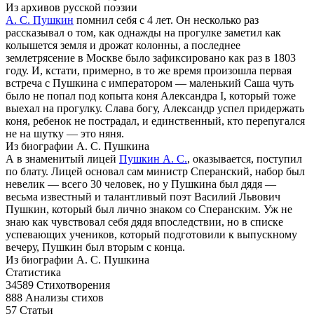
Из архивов русской поэзии
А. С. Пушкин
помнил себя с 4 лет. Он несколько раз
рассказывал о том, как однажды на прогулке заметил как
колышется земля и дрожат колонны, а последнее
землетрясение в Москве было зафиксировано как раз в 1803
году. И, кстати, примерно, в то же время произошла первая
встреча с Пушкина с императором — маленький Саша чуть
было не попал под копыта коня Александра I, который тоже
выехал на прогулку. Слава богу, Александр успел придержать
коня, ребенок не пострадал, и единственный, кто перепугался
не на шутку — это няня.
Из биографии А. С. Пушкина
А в знаменитый лицей
Пушкин А. С.
, оказывается, поступил
по блату. Лицей основал сам министр Сперанский, набор был
невелик — всего 30 человек, но у Пушкина был дядя —
весьма известный и талантливый поэт Василий Львович
Пушкин, который был лично знаком со Сперанским. Уж не
знаю как чувствовал себя дядя впоследствии, но в списке
успевающих учеников, который подготовили к выпускному
вечеру, Пушкин был вторым с конца.
Из биографии А. С. Пушкина
Статистика
34589
Стихотворения
888
Анализы стихов
57
Статьи