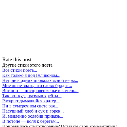
Rate this post
Другие стихи этого поэта
Все стихи поэта...
Как только я под Геликоном...
Нет, не в одних провалах ясной веры...
Мне ль не знать, что слово бродит...
Вот оно — ниспроверженье в камень...
Так вот куда, размыв хребты...
Раскрыт дымящийся кратер...
Ни в сумеречном свете рая...
Насущный хлеб и сух и горек...
И, медленно ослабив привязь...
В потопе — воля к берегам...
Понравилось стихотворение? Оставьте свой комментарий!