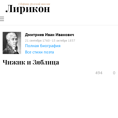
Лирикон
Сборник русской поэзии
РУССКИЕ
СОВРЕМЕННИКИ
ЭНЦИКЛОПЕДИЯ
СТАТЬИ О
АНАЛИЗ
ПОЭТЫ
ПОЭЗИИ
ПОЭЗИИ И
СТИХОТВОРЕНИЙ
ЛИТЕРАТУРЕ
Дмитриев Иван Иванович
21 сентября 1760 - 15 октября 1837
Полная биография
Все стихи поэта
Чижик и Зяблица
494
0