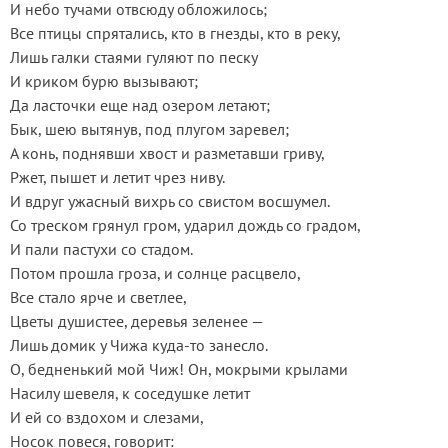
И небо тучами отвсюду обложилось;
Все птицы спрятались, кто в гнезды, кто в реку,
Лишь галки стаями гуляют по песку
И криком бурю вызывают;
Да ласточки еще над озером летают;
Бык, шею вытянув, под плугом заревел;
А конь, поднявши хвост и разметавши гриву,
Ржет, пышет и летит чрез ниву.
И вдруг ужасный вихрь со свистом восшумел.
Со треском грянул гром, ударил дождь со градом,
И пали пастухи со стадом.
Потом прошла гроза, и солнце расцвело,
Все стало ярче и светлее,
Цветы душистее, деревья зеленее —
Лишь домик у Чижа куда-то занесло.
О, бедненький мой Чиж! Он, мокрыми крылами
Насилу шевеля, к соседушке летит
И ей со вздохом и слезами,
Носок повеся, говорит: