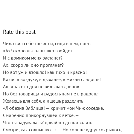
Rate this post
Чиж свил себе гнездо и, сидя в нем, поет:
«Ах! скоро ль солнышко взойдет
И с домиком меня застанет?
Ах! скоро ли оно проглянет?
Но вот уж и взошло! как тихо и красно!
Какая в воздухе, в дыханье, в жизни сладость!
Ах! я такого дня не видывал давно».
Но без товарища и радость нам не в радость:
Желаешь для себя, а ищешь разделить!
«Любезна Зяблица! — кричит мой Чиж соседке,
Смиренно прикорнувшей к ветке. —
Что ты задумалась? давай-ка день хвалить!
Смотри, как солнышко…» — Но солнце вдруг сокрылось,