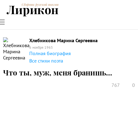
Лирикон
Сборник русской поэзии
РУССКИЕ
СОВРЕМЕННИКИ
ЭНЦИКЛОПЕДИЯ
СТАТЬИ О
АНАЛИЗ
ПОЭТЫ
ПОЭЗИИ
ПОЭЗИИ И
СТИХОТВОРЕНИЙ
ЛИТЕРАТУРЕ
Хлебникова Марина Сергеевна
6 ноября 1965
Полная биография
Все стихи поэта
Что ты, муж, меня бранишь…
767
0