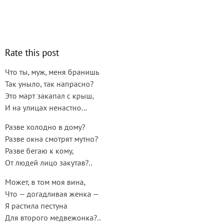
Rate this post
Что ты, муж, меня бранишь
Так уныло, так напрасно?
Это март закапал с крыш,
И на улицах ненастно…
Разве холодно в дому?
Разве окна смотрят мутно?
Разве бегаю к кому,
От людей лицо закутав?..
Может, в том моя вина,
Что — догадливая женка —
Я растила пестуна
Для второго медвежонка?..