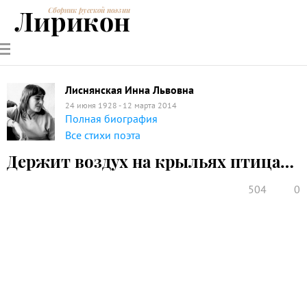
Лирикон
Сборник русской поэзии
РУССКИЕ
СОВРЕМЕННИКИ
ЭНЦИКЛОПЕДИЯ
СТАТЬИ О
АНАЛИЗ
ПОЭТЫ
ПОЭЗИИ
ПОЭЗИИ И
СТИХОТВОРЕНИЙ
ЛИТЕРАТУРЕ
Лиснянская Инна Львовна
24 июня 1928 - 12 марта 2014
Полная биография
Все стихи поэта
Держит воздух на крыльях птица…
504
0