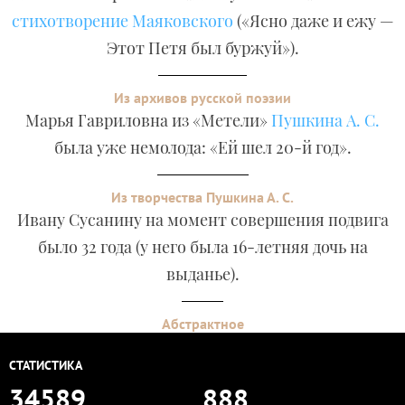
стихотворение Маяковского
(«Ясно даже и ежу —
Этот Петя был буржуй»).
Из архивов русской поэзии
Марья Гавриловна из «Метели»
Пушкина А. С.
была уже немолода: «Ей шел 20-й год».
Из творчества Пушкина А. С.
Ивану Сусанину на момент совершения подвига
было 32 года (у него была 16-летняя дочь на
выданье).
Абстрактное
СТАТИСТИКА
34589
888