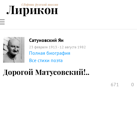
Лирикон
Сборник русской поэзии
РУССКИЕ
СОВРЕМЕННИКИ
ЭНЦИКЛОПЕДИЯ
СТАТЬИ О
АНАЛИЗ
ПОЭТЫ
ПОЭЗИИ
ПОЭЗИИ И
СТИХОТВОРЕНИЙ
ЛИТЕРАТУРЕ
Сатуновский Ян
23 февраля 1913 - 12 августа 1982
Полная биография
Все стихи поэта
Дорогой Матусовский!..
671
0