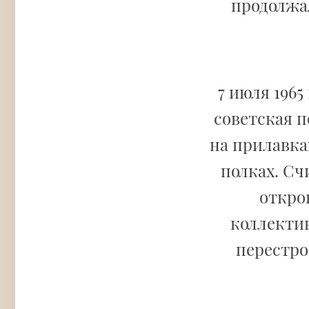
продолжал
7 июля 196
советская 
на прилавка
полках. Сч
откро
коллекти
перестро