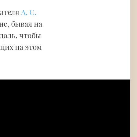
сателя
А. С.
не, бывая на
даль, чтобы
щих на этом