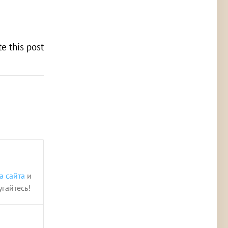
te this post
а сайта
и
угайтесь!