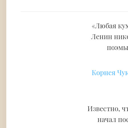
«Любая кух
Ленин нико
поэм
Корнея Чу
Известно, ч
начал по