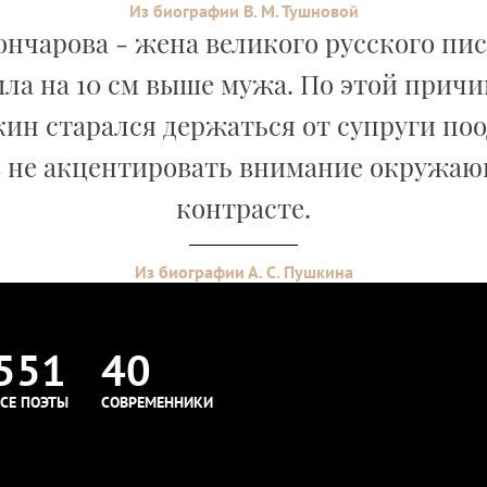
Из биографии В. М. Тушновой
ончарова - жена великого русского пи
ла на 10 см выше мужа. По этой причи
кин старался держаться от супруги поо
 не акцентировать внимание окружаю
контрасте.
Из биографии А. С. Пушкина
551
40
СЕ ПОЭТЫ
СОВРЕМЕННИКИ