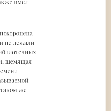
также имел
 похоронена
ки не лежали
библиотечных
ии, щемящая
ремени
азываемой
 таком же