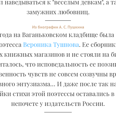
 наведываться к "веселым девкам", а 
замужних любовниц.
Из биографии А. С. Пушкина
5 года на Ваганьковском кладбище была
поэтесса
Вероника Тушнова
. Ее сборни
х книжных магазинов и не стояли на 
италось, что исповедальность ее поэз
венность чувств не совсем созвучны в
вного энтузиазма… И даже после так н
йки стихи этой поэтессы оставались в
непочете у издательств России.