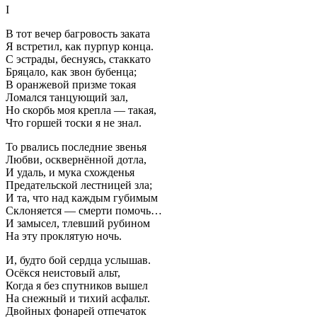
I
В тот вечер багровость заката
Я встретил, как пурпур конца.
С эстрады, беснуясь, стаккато
Бряцало, как звон бубенца;
В оранжевой призме токая
Ломался танцующий зал,
Но скорбь моя крепла — такая,
Что горшей тоски я не знал.
То рвались последние звенья
Любви, осквернённой дотла,
И удаль, и мука схожденья
Предательской лестницей зла;
И та, что над каждым губимым
Склоняется — смерти помочь…
И замысел, тлевший рубином
На эту проклятую ночь.
И, будто бой сердца услышав.
Осёкся неистовый альт,
Когда я без спутников вышел
На снежный и тихий асфальт.
Двойных фонарей отпечаток