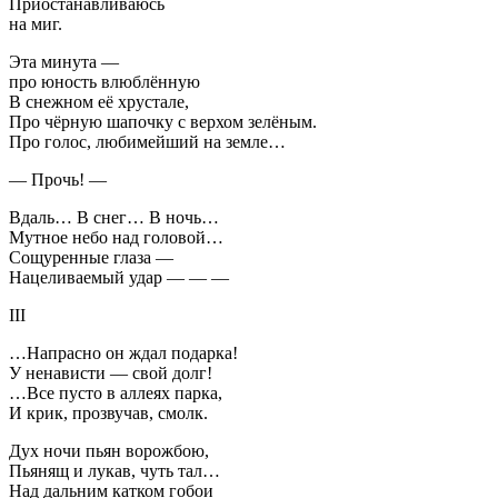
Приостанавливаюсь
на миг.
Эта минута —
про юность влюблённую
В снежном её хрустале,
Про чёрную шапочку с верхом зелёным.
Про голос, любимейший на земле…
— Прочь! —
Вдаль… В снег… В ночь…
Мутное небо над головой…
Сощуренные глаза —
Нацеливаемый удар — — —
III
…Напрасно он ждал подарка!
У ненависти — свой долг!
…Все пусто в аллеях парка,
И крик, прозвучав, смолк.
Дух ночи пьян ворожбою,
Пьянящ и лукав, чуть тал…
Над дальним катком гобои