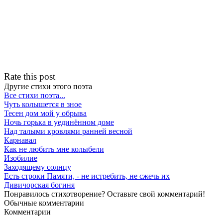
Rate this post
Другие стихи этого поэта
Все стихи поэта...
Чуть колышется в зное
Тесен дом мой у обрыва
Ночь горька в уединённом доме
Над талыми кровлями ранней весной
Карнавал
Как не любить мне колыбели
Изобилие
Заходящему солнцу
Есть строки Памяти, - не истребить, не сжечь их
Дивичорская богиня
Понравилось стихотворение? Оставьте свой комментарий!
Обычные
комментарии
Комментарии