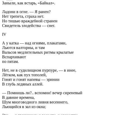
Заныли, как встарь, «Байкал».
Ладони в огне. — Я ранен?
Нет трепета, страха нет.
Но тишью враждебной странен
Свидетель злодейства — снег.
IV
А у катка — над огнями, плакатами,
Льются валторны, и там
Вальсов медлительных ритмы крылатые
Вспархивают
по пятам.
Нет, не в судилищном пурпуре, — в инее,
Лёгком, как пух тополей,
Гонят и гонят напевы — эринии
В глубь ледяных аллей.
— Помнишь ли?.. вспомни! вечер сиреневый
В давние времена,
Шум многоводного ливня весеннего,
Льющийся в зал из окна;