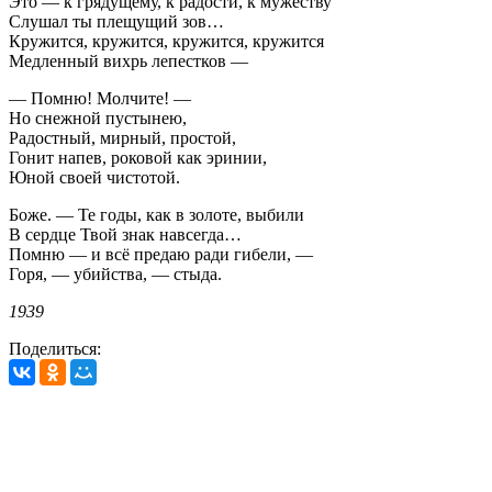
Это — к грядущему, к радости, к мужеству
Слушал ты плещущий зов…
Кружится, кружится, кружится, кружится
Медленный вихрь лепестков —
— Помню! Молчите! —
Но снежной пустынею,
Радостный, мирный, простой,
Гонит напев, роковой как эринии,
Юной своей чистотой.
Боже. — Те годы, как в золоте, выбили
В сердце Твой знак навсегда…
Помню — и всё предаю ради гибели, —
Горя, — убийства, — стыда.
1939
Поделиться: