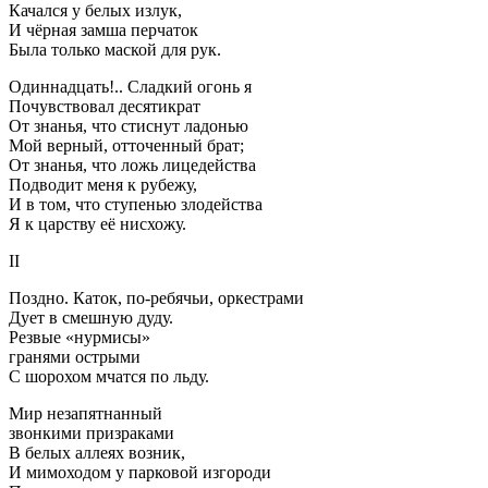
Качался у белых излук,
И чёрная замша перчаток
Была только маской для рук.
Одиннадцать!.. Сладкий огонь я
Почувствовал десятикрат
От знанья, что стиснут ладонью
Мой верный, отточенный брат;
От знанья, что ложь лицедейства
Подводит меня к рубежу,
И в том, что ступенью злодейства
Я к царству её нисхожу.
II
Поздно. Каток, по-ребячьи, оркестрами
Дует в смешную дуду.
Резвые «нурмисы»
гранями острыми
С шорохом мчатся по льду.
Мир незапятнанный
звонкими призраками
В белых аллеях возник,
И мимоходом у парковой изгороди