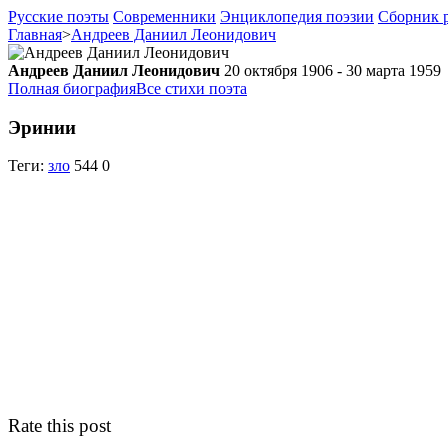
Русские поэты
Современники
Энциклопедия поэзии
Сборник р
Главная
>
Андреев Даниил Леонидович
Андреев Даниил Леонидович
20 октября 1906 - 30 марта 1959
Полная биография
Все стихи поэта
Эринии
Теги:
зло
544
0
Rate this post