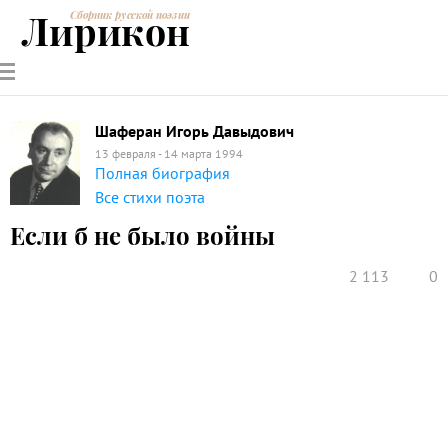
Лирикон
Сборник русской поэзии
РУССКИЕ
СОВРЕМЕННИКИ
ЭНЦИКЛОПЕДИЯ
СТАТЬИ О
АНАЛИЗ
ПОЭТЫ
ПОЭЗИИ
ПОЭЗИИ И
СТИХОТВОРЕНИЙ
ЛИТЕРАТУРЕ
Шаферан Игорь Давыдович
13 февраля - 14 марта 1994
Полная биография
Все стихи поэта
Если б не было войны
2 113
0