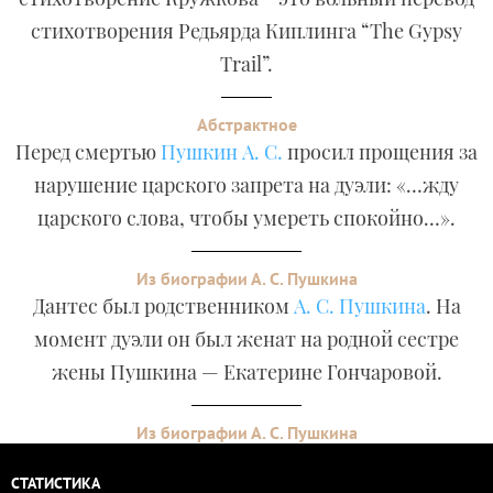
стихотворения Редьярда Киплинга “The Gypsy
Trail”.
Абстрактное
Перед смертью
Пушкин А. С.
просил прощения за
нарушение царского запрета на дуэли: «…жду
царского слова, чтобы умереть спокойно…».
Из биографии А. С. Пушкина
Дантес был родственником
А. С. Пушкина
. На
момент дуэли он был женат на родной сестре
жены Пушкина — Екатерине Гончаровой.
Из биографии А. С. Пушкина
СТАТИСТИКА