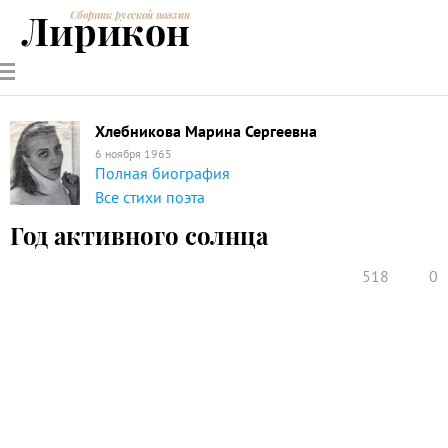
Лирикон
Сборник русской поэзии
РУССКИЕ
СОВРЕМЕННИКИ
ЭНЦИКЛОПЕДИЯ
СТАТЬИ О
АНАЛИЗ
ПОЭТЫ
ПОЭЗИИ
ПОЭЗИИ И
СТИХОТВОРЕНИЙ
ЛИТЕРАТУРЕ
Хлебникова Марина Сергеевна
6 ноября 1965
Полная биография
Все стихи поэта
Год активного солнца
518
0