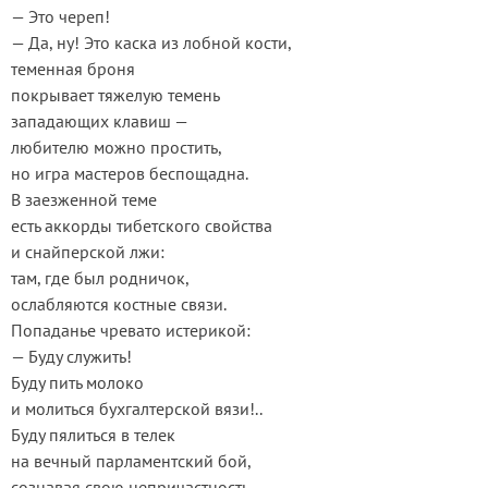
— Это череп!
— Да, ну! Это каска из лобной кости,
теменная броня
покрывает тяжелую темень
западающих клавиш —
любителю можно простить,
но игра мастеров беспощадна.
В заезженной теме
есть аккорды тибетского свойства
и снайперской лжи:
там, где был родничок,
ослабляются костные связи.
Попаданье чревато истерикой:
— Буду служить!
Буду пить молоко
и молиться бухгалтерской вязи!..
Буду пялиться в телек
на вечный парламентский бой,
сознавая свою непричастность,