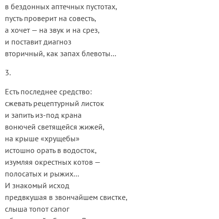
в бездонных аптечных пустотах,
пусть проверит на совесть,
а хочет — на звук и на срез,
и поставит диагноз
вторичный, как запах блевоты…
3.
Есть последнее средство:
сжевать рецептурный листок
и запить из-под крана
вонючей светящейся жижей,
на крыше «хрущебы»
истошно орать в водосток,
изумляя окрестных котов —
полосатых и рыжих…
И знакомый исход
предвкушая в звончайшем свистке,
слыша топот сапог