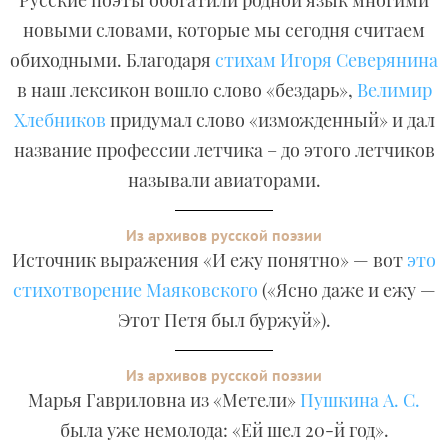
Русские поэты обогатили родной язык многими
новыми словами, которые мы сегодня считаем
обиходными. Благодаря
стихам Игоря Северянина
в наш лексикон вошло слово «бездарь»,
Велимир
Хлебников
придумал слово «изможденный» и дал
название профессии летчика – до этого летчиков
называли авиаторами.
Из архивов русской поэзии
Источник выражения «И ежу понятно» — вот
это
стихотворение Маяковского
(«Ясно даже и ежу —
Этот Петя был буржуй»).
Из архивов русской поэзии
Марья Гавриловна из «Метели»
Пушкина А. С.
была уже немолода: «Ей шел 20-й год».