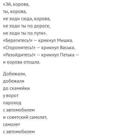
«Эй, корова,
ты, корова,
не ходи сюда, корова,
не ходи ты по дороге,
не ходи ты по пути».
«Берегитесь!» — крикнул Мишка.
«Сторонитесь!» — крикнул Васька.
«Разойдитесь!» — крикнул Петька —
и корова отошла.
Добежали,
добежали
до скамейки
у ворот
пароход
с автомобилем
и советский самолет,
самолет
с автомобилем