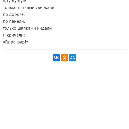
«Ду-ду-ду!»
Только пятками сверкали
по дороге,
по панели,
только шапками кидали
и кричали:
«Га-ра-рар!»