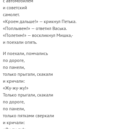
с автомобилем
и советский
самолет.
«Кроем дальше!» — крикнул Петька.
«Поплывем!» — ответил Васька.
«Полетим!» — воскликнул Мишка,-
и поехали опять.
И поехали, помчались
по дороге,
по панели,
только прыгали, скакали
и кричали:
«Жу-жу-жу!»
Только прыгали, скакали
по дороге,
по панели,
только пятками сверкали
и кричали: