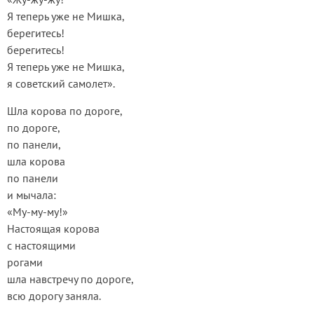
Я теперь уже не Мишка,
берегитесь!
берегитесь!
Я теперь уже не Мишка,
я советский самолет».
Шла корова по дороге,
по дороге,
по панели,
шла корова
по панели
и мычала:
«Му-му-му!»
Настоящая корова
с настоящими
рогами
шла навстречу по дороге,
всю дорогу заняла.