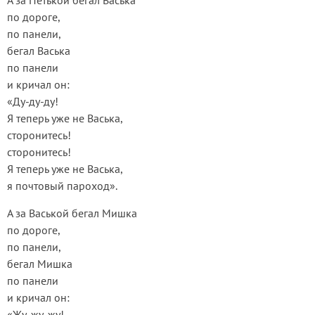
А за Петькой бегал Васька
по дороге,
по панели,
бегал Васька
по панели
и кричал он:
«Ду-ду-ду!
Я теперь уже не Васька,
сторонитесь!
сторонитесь!
Я теперь уже не Васька,
я почтовый пароход».
А за Васькой бегал Мишка
по дороге,
по панели,
бегал Мишка
по панели
и кричал он:
«Жу-жу-жу!