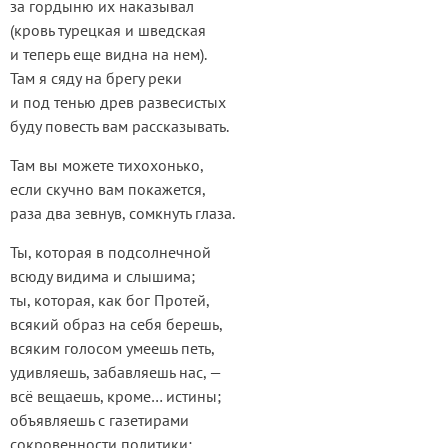
за гордыню их наказывал
(кровь турецкая и шведская
и теперь еще видна на нем).
Там я сяду на брегу реки
и под тенью древ развесистых
буду повесть вам рассказывать.
Там вы можете тихохонько,
если скучно вам покажется,
раза два зевнув, сомкнуть глаза.
Ты, которая в подсолнечной
всюду видима и слышима;
ты, которая, как бог Протей,
всякий образ на себя берешь,
всяким голосом умеешь петь,
удивляешь, забавляешь нас, —
всё вещаешь, кроме… истины;
объявляешь с газетирами
сокровенности политики;