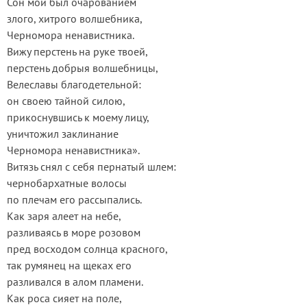
Сон мой был очарованием
злого, хитрого волшебника,
Черномора ненавистника.
Вижу перстень на руке твоей,
перстень добрыя волшебницы,
Велеславы благодетельной:
он своею тайной силою,
прикоснувшись к моему лицу,
уничтожил заклинание
Черномора ненавистника».
Витязь снял с себя пернатый шлем:
чернобархатные волосы
по плечам его рассыпались.
Как заря алеет на небе,
разливаясь в море розовом
пред восходом солнца красного,
так румянец на щеках его
разливался в алом пламени.
Как роса сияет на поле,