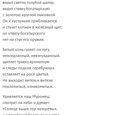
видит светло голубой шатер,
видит ставку богатырскую
с золотою круглой маковкой.
Он к кусточкам приближается
и стучит копьем в железный щит;
но ответу богатырского
нет на стук его оружия.
Белый конь гуляет по лугу,
неоседланный, невзнузданный,
щиплет травку ароматную
и следы подков серебряных
оставляет на росе цветов.
Не выходит витязь к витязю
поклониться, ознакомиться.
Удивляется наш Муромец;
смотрит на небо и думает:
«Солнце выше гор лазоревых,
а российский богатырь в шатре