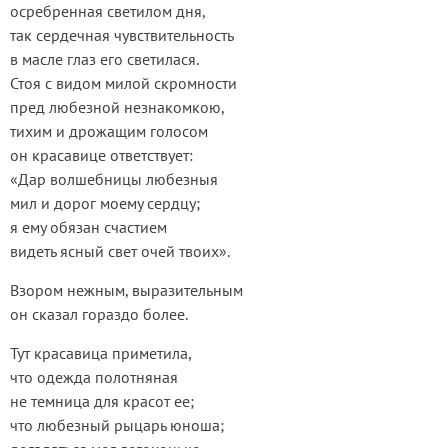
осребренная светилом дня,
так сердечная чувствительность
в масле глаз его светилася.
Стоя с видом милой скромности
пред любезной незнакомкою,
тихим и дрожащим голосом
он красавице ответствует:
«Дар волшебницы любезныя
мил и дорог моему сердцу;
я ему обязан счастием
видеть ясный свет очей твоих».
Взором нежным, выразительным
он сказал гораздо более.
Тут красавица приметила,
что одежда полотняная
не темница для красот ее;
что любезный рыцарь юноша;