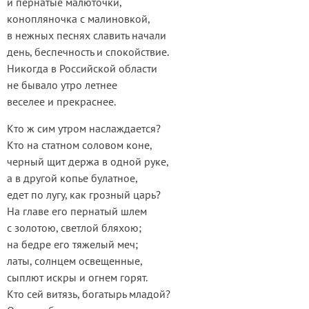
и пернатые малюточки,
конопляночка с малиновкой,
в нежных песнях славить начали
день, беспечность и спокойствие.
Никогда в Российской области
не бывало утро летнее
веселее и прекраснее.
Кто ж сим утром наслаждается?
Кто на статном соловом коне,
черный щит держа в одной руке,
а в другой копье булатное,
едет по лугу, как грозный царь?
На главе его пернатый шлем
с золотою, светлой бляхою;
на бедре его тяжелый меч;
латы, солнцем освещенные,
сыплют искры и огнем горят.
Кто сей витязь, богатырь младой?