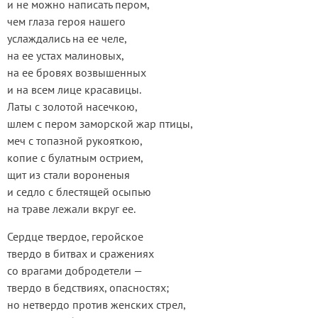
и не можно написать пером,
чем глаза героя нашего
услаждались на ее челе,
на ее устах малиновых,
на ее бровях возвышенных
и на всем лице красавицы.
Латы с золотой насечкою,
шлем с пером заморской жар птицы,
меч с топазной рукояткою,
копие с булатным острием,
щит из стали вороненыя
и седло с блестящей осыпью
на траве лежали вкруг ее.
Сердце твердое, геройское
твердо в битвах и сражениях
со врагами добродетели —
твердо в бедствиях, опасностях;
но нетвердо против женских стрел,