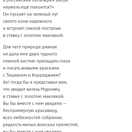
неужель еще покоится?»
Он пускает на зеленый луг
своего коня надежного
и вступает смелой поступью
в ставку с золотою маковкой.
Для чего природа дивная
не дала мне дара чудного
нежной кистию прельщать глаза
и писать живыми красками
с Тицианом и Корреджием?
Ах! тогда бы я представил вам,
что увидел витязь Муромец
в ставке с золотою маковкой.
Вы бы вместе с ним увидели —
беспримерную красавицу,
всех любезностей собрание,
редкость милых женских прелестей;
вы бы вместе с ним увидели,