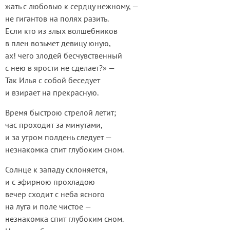
жать с любовью к сердцу нежному, —
не гигантов на полях разить.
Если кто из злых волшебников
в плен возьмет девицу юную,
ах! чего злодей бесчувственный
с нею в ярости не сделает?» —
Так Илья с собой беседует
и взирает на прекрасную.
Время быстрою стрелой летит;
час проходит за минутами,
и за утром полдень следует —
незнакомка спит глубоким сном.
Солнце к западу склоняется,
и с эфирною прохладою
вечер сходит с неба ясного
на луга и поле чистое —
незнакомка спит глубоким сном.