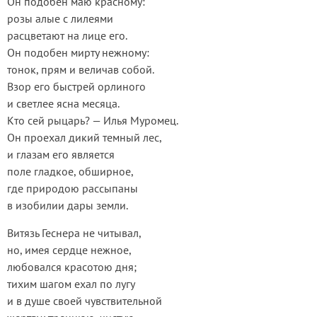
Он подобен маю красному:
розы алые с лилеями
расцветают на лице его.
Он подобен мирту нежному:
тонок, прям и величав собой.
Взор его быстрей орлиного
и светлее ясна месяца.
Кто сей рыцарь? — Илья Муромец.
Он проехал дикий темный лес,
и глазам его является
поле гладкое, обширное,
где природою рассыпаны
в изобилии дары земли.
Витязь Геснера не читывал,
но, имея сердце нежное,
любовался красотою дня;
тихим шагом ехал по лугу
и в душе своей чувствительной