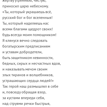
жертву утреннюю, чистую,
приносил царю небесному.
«Ты, который украшаешь всё,
русский бог и бог вселенныя!
Ты, который наделяешь нас
всеми благами щедрот своих!
будь всегда моим помощником!
Я клянуся вечно следовать
богатырским предписаниям
и уставам добродетели,
быть защитником невинности,
бедных, сирых и несчастных вдов,
и наказывать мечом своим
злых тиранов и волшебников,
устрашающих сердца людей!»
Так герой наш размышлял в себе
и, повсюду обращая взор,
за кустами впереди себя,
над струями речки быстрыя,