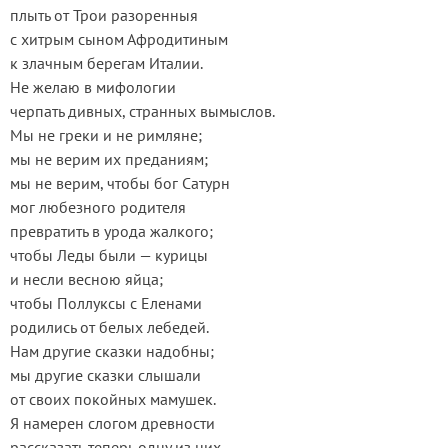
плыть от Трои разоренныя
с хитрым сыном Афродитиным
к злачным берегам Италии.
Не желаю в мифологии
черпать дивных, странных вымыслов.
Мы не греки и не римляне;
мы не верим их преданиям;
мы не верим, чтобы бог Сатурн
мог любезного родителя
превратить в урода жалкого;
чтобы Леды были — курицы
и несли весною яйца;
чтобы Поллуксы с Еленами
родились от белых лебедей.
Нам другие сказки надобны;
мы другие сказки слышали
от своих покойных мамушек.
Я намерен слогом древности
рассказать теперь одну из них