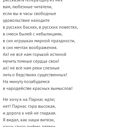
вам, любезные читатели,
если вы в часы свободные
удовольствие находите
в русских баснях, в русских повестях,
в смеси былей с небылицами,
в сих игрушках мирной праздности,
в сих мечтах воображения.
Ах! не всё нам горькой истиной
мучить томные сердца свои!
ах! не всё нам реки слезные
лить о бедствиях существенных!
На минуту позабудемся
в чародействе красных вымыслов!
Не хочу я на Парнас идти;
нет! Парнас гора высокая,
и дорога к ней не гладкая.
Я видал, как наши витязи,
наши стихо рифмо детели,