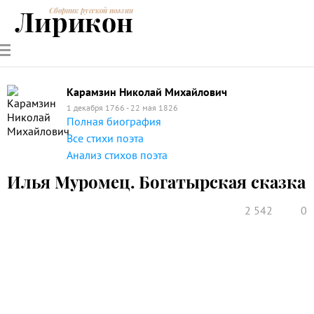
Лирикон
Сборник русской поэзии
РУССКИЕ
СОВРЕМЕННИКИ
ЭНЦИКЛОПЕДИЯ
СТАТЬИ О
АНАЛИЗ
ПОЭТЫ
ПОЭЗИИ
ПОЭЗИИ И
СТИХОТВОРЕНИЙ
ЛИТЕРАТУРЕ
Карамзин Николай Михайлович
1 декабря 1766 - 22 мая 1826
Полная биография
Все стихи поэта
Анализ стихов поэта
Илья Муромец. Богатырская сказка
2 542
0