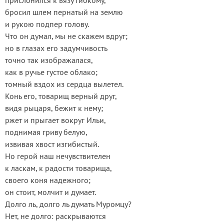
прислонился к вязу гибкому,
бросил шлем пернатый на землю
и рукою подпер голову.
Что он думал, мы не скажем вдруг;
но в глазах его задумчивость
точно так изображалася,
как в ручье густое облако;
томный вздох из сердца вылетел.
Конь его, товарищ верный друг,
видя рыцаря, бежит к нему;
ржет и прыгает вокруг Ильи,
поднимая гриву белую,
извивая хвост изгибистый.
Но герой наш нечувствителен
к ласкам, к радости товарища,
своего коня надежного;
он стоит, молчит и думает.
Долго ль, долго ль думать Муромцу?
Нет, не долго: раскрываются