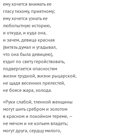
ему хочется внимать ее
гласу тихому, приятному;
ему хочется узнать ее
любопытную историю,
и откуда, и куда она,
и зачем, девица красная
(витязь думал и угадывал,
что она была девицею),
ездит по свету геройствовать,
подвергается опасностям
жизни трудной, жизни рыцарской,
не щадя весенних прелестей,
не бояся жара, холода.
«Руки слабой, тленной женщины
могут шить сребром и золотом
в красном и покойном тереме, —
не мечом и не копьем владеть;
могут друга, сердцу милого,