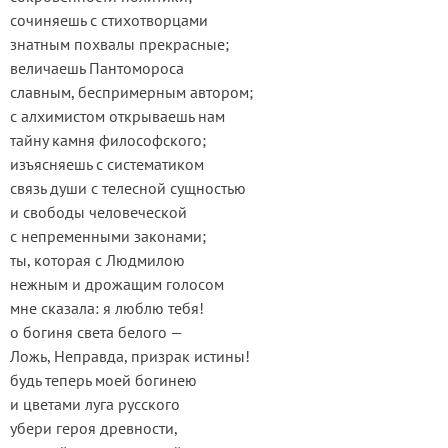
сочиняешь с стихотворцами
знатным похвалы прекрасные;
величаешь Пантомороса
славным, беспримерным автором;
с алхимистом открываешь нам
тайну камня философского;
изъясняешь с систематиком
связь души с телесной сущностью
и свободы человеческой
с непременными законами;
ты, которая с Людмилою
нежным и дрожащим голосом
мне сказала: я люблю тебя!
о богиня света белого —
Ложь, Неправда, призрак истины!
будь теперь моей богинею
и цветами луга русского
убери героя древности,