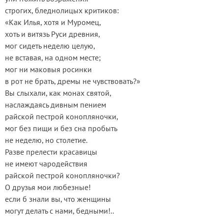
строгих, бледнолицых критиков:
«Как Илья, хотя и Муромец,
хоть и витязь Руси древния,
мог сидеть неделю целую,
не вставая, на одном месте;
мог ни маковыя росинки
в рот не брать, дремы не чувствовать?»
Вы слыхали, как монах святой,
наслаждаясь дивным пением
райской пестрой конопляночки,
мог без пищи и без сна пробыть
не неделю, но столетие.
Разве прелести красавицы
не имеют чародействия
райской пестрой конопляночки?
О друзья мои любезные!
если б знали вы, что женщины
могут делать с нами, бедными!..