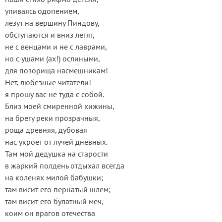
упиваясь одопением,
лезут на вершину Пиндову,
обступаются и вниз летят,
не с венцами и не с лаврами,
но с ушами (ах!) ослиными,
для позорища насмешникам!
Нет, любезные читатели!
я прошу вас не туда с собой.
Близ моей смиренной хижины,
на брегу реки прозрачныя,
роща древняя, дубовая
нас укроет от лучей дневных.
Там мой дедушка на старости
в жаркий полдень отдыхал всегда
на коленях милой бабушки;
там висит его пернатый шлем;
там висит его булатный меч,
коим он врагов отечества