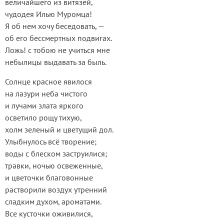
величайшего из витязей,
чудодея Илью Муромца!
Я об нем хочу беседовать, —
об его бессмертных подвигах.
Ложь! с тобою не учиться мне
небылицы выдавать за быль.
Солнце красное явилося
на лазури неба чистого
и лучами злата яркого
осветило рощу тихую,
холм зеленый и цветущий дол.
Улыбнулось всё творение;
воды с блеском заструилися;
травки, ночью освеженные,
и цветочки благовонные
растворили воздух утренний
сладким духом, ароматами.
Все кусточки оживилися,