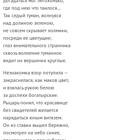
догадаться мог легохонько,
где под нею что таилося…
Так седый туман, волнуяся
над долиною зеленою,
не совсем скрывает холмики,
посреди ее цветущие;
глаз внимательного странника
сквозь волнение туманное
видит их вершинки круглые.
Незнакомка взор потупила —
закраснелася, как маков цвет,
и взялась рукою белою
за доспехи богатырские.
Рыцарь понял, что красавице
без свидетелей желается
нарядиться юным витязем.
Он из ставки вышел бережно,
посмотрел на небо синее,