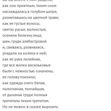
как она приятным, тихим сном
наслаждалась в голубом шатре,
разметавшись на цветной траве;
как ее густые волосы,
светло русые, волнистые,
осеняли белизну лица,
шеи, груди алебастровой
и, свиваясь, развиваяся,
упадали на колена к ней;
как ее рука лилейная,
где все жилки васильковые
были с нежностью означены,
ее голову покоила;
как одежда снего белая,
полотняная, тончайшая,
от дыханья груди полныя
трепетала тихим трепетом.
Но не можно в сказке выразить