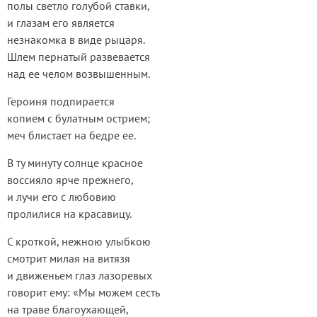
полы светло голубой ставки,
и глазам его является
незнакомка в виде рыцаря.
Шлем пернатый развевается
над ее челом возвышенным.
Героиня подпирается
копием с булатным острием;
меч блистает на бедре ее.
В ту минуту солнце красное
воссияло ярче прежнего,
и лучи его с любовию
пролилися на красавицу.
С кроткой, нежною улыбкою
смотрит милая на витязя
и движеньем глаз лазоревых
говорит ему: «Мы можем сесть
на траве благоухающей,