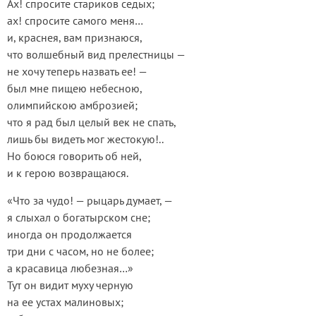
Ах! спросите стариков седых;
ах! спросите самого меня…
и, краснея, вам признаюся,
что волшебный вид прелестницы —
не хочу теперь назвать ее! —
был мне пищею небесною,
олимпийскою амброзией;
что я рад был целый век не спать,
лишь бы видеть мог жестокую!..
Но боюся говорить об ней,
и к герою возвращаюся.
«Что за чудо! — рыцарь думает, —
я слыхал о богатырском сне;
иногда он продолжается
три дни с часом, но не более;
а красавица любезная…»
Тут он видит муху черную
на ее устах малиновых;