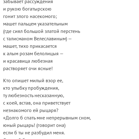
забывает рассуждения
и рукою богатырскою
гонит злого насекомого;
машет пальцем указательным
(где сиял большой златой перстень
с талисманом Велеславиным) —
машет, тихо прикасается
к алым розам белолицыя —
и красавица любезная
растворяет очи ясные!
Кто опишет милый взор ее,
кто улыбку пробуждения,
ту любезность несказанную,
с коей, встав, она приветствует
незнакомого ей рыцаря?
«Долго б спать мне непрерывным сном,
юный рыцарь! (говорит она)
если б ты не разбудил меня.