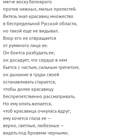
мягче воску белоярого
против нежных, милых прелестей.
Витязь знал красавиц множество
в беспредельной Русской области,
но такой еще не видывал.
Взор его не отвращается
от румяного лица ее.
Он боится разбудить ее;
он досадует, что сердце в нем
бьется с частым, сильным трепетом;
он дыхание в груди своей
останавливать старается,
чтобы долее красавицу
беспрепятственно рассматривать.
Но ему опять желается,
чтоб красавица очнулась вдруг;
ему хочется глаза ее —
верно, светлые, любезные —
видеть под бровями черными;