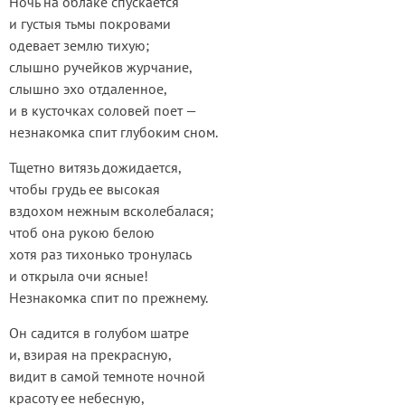
Ночь на облаке спускается
и густыя тьмы покровами
одевает землю тихую;
слышно ручейков журчание,
слышно эхо отдаленное,
и в кусточках соловей поет —
незнакомка спит глубоким сном.
Тщетно витязь дожидается,
чтобы грудь ее высокая
вздохом нежным всколебалася;
чтоб она рукою белою
хотя раз тихонько тронулась
и открыла очи ясные!
Незнакомка спит по прежнему.
Он садится в голубом шатре
и, взирая на прекрасную,
видит в самой темноте ночной
красоту ее небесную,