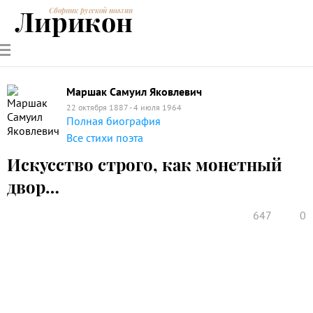
Лирикон
Сборник русской поэзии
РУССКИЕ
СОВРЕМЕННИКИ
ЭНЦИКЛОПЕДИЯ
СТАТЬИ О
АНАЛИЗ
ПОЭТЫ
ПОЭЗИИ
ПОЭЗИИ И
СТИХОТВОРЕНИЙ
ЛИТЕРАТУРЕ
Маршак Самуил Яковлевич
22 октября 1887 - 4 июля 1964
Полная биография
Все стихи поэта
Искусство строго, как монетный
двор…
647
0