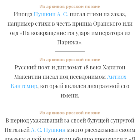
Из архивов русской поэзии
Иногда
Пушкин А. С.
писал стихи на заказ,
например стихи в честь принца Оранского или
ода «На возвращение государя императора из
Парижа».
Из архивов русской поэзии
Русский поэт и дипломат 18 века Харитон
Макентин писал под псевдонимом
Антиох
Кантемир
, который являлся анаграммой его
имени.
Из архивов русской поэзии
В период ухаживаний за своей будущей супругой
Натальей
А. С. Пушкин
много рассказывал своим
друзьям о ней и при этом обычно произносил: «Я