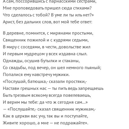
А сам, поссорившись с парнасскими сестрами,
Мне проповедовать пришел сюда стихами?
Что сделалось с тобой? В уме ли ты иль нет?»
Арист, без дальних слов, вот мой тебе ответ:
В деревне, помнится, с мирянами простыми,
Священник пожилой и с кудрями седыми,
В миру с соседями, в чести, довольстве жил
И первым мудрецом у всех издавна слыл.
Однажды, осушив бутылки и стаканы,
Со свадьбы, под вечер, он шел немного пьяный;
Попалися ему навстречу мужики.
«Послушай, батюшка,- сказали простяки,-
Настави грешных нас — ты пить ведь запрещаешь
Быть трезвым всякому всегда повелеваешь,
И верим мы тебе: да что ж сегодня сам…»
— «Послушайте,- сказал священник мужикам,-
Как в церкви вас учу, так вы и поступайте,
Живите хорошо, а мне — не подражайте».