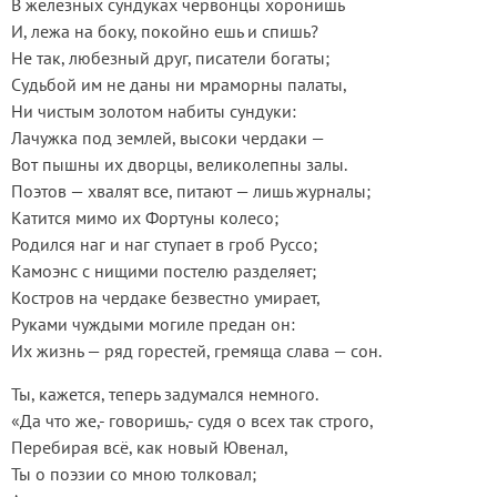
В железных сундуках червонцы хоронишь
И, лежа на боку, покойно ешь и спишь?
Не так, любезный друг, писатели богаты;
Судьбой им не даны ни мраморны палаты,
Ни чистым золотом набиты сундуки:
Лачужка под землей, высоки чердаки —
Вот пышны их дворцы, великолепны залы.
Поэтов — хвалят все, питают — лишь журналы;
Катится мимо их Фортуны колесо;
Родился наг и наг ступает в гроб Руссо;
Камоэнс с нищими постелю разделяет;
Костров на чердаке безвестно умирает,
Руками чуждыми могиле предан он:
Их жизнь — ряд горестей, гремяща слава — сон.
Ты, кажется, теперь задумался немного.
«Да что же,- говоришь,- судя о всех так строго,
Перебирая всё, как новый Ювенал,
Ты о поэзии со мною толковал;