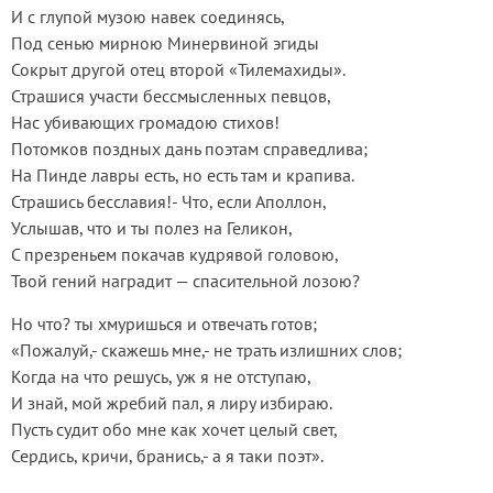
И с глупой музою навек соединясь,
Под сенью мирною Минервиной эгиды
Сокрыт другой отец второй «Тилемахиды».
Страшися участи бессмысленных певцов,
Нас убивающих громадою стихов!
Потомков поздных дань поэтам справедлива;
На Пинде лавры есть, но есть там и крапива.
Страшись бесславия!- Что, если Аполлон,
Услышав, что и ты полез на Геликон,
С презреньем покачав кудрявой головою,
Твой гений наградит — спасительной лозою?
Но что? ты хмуришься и отвечать готов;
«Пожалуй,- скажешь мне,- не трать излишних слов;
Когда на что решусь, уж я не отступаю,
И знай, мой жребий пал, я лиру избираю.
Пусть судит обо мне как хочет целый свет,
Сердись, кричи, бранись,- а я таки поэт».