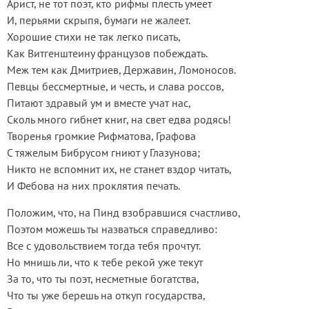
Арист, не тот поэт, кто рифмы плесть умеет
И, перьями скрыпя, бумаги не жалеет.
Хорошие стихи не так легко писать,
Как Витгенштеину французов побеждать.
Меж тем как Дмитриев, Державин, Ломоносов.
Певцы бессмертные, и честь, и слава россов,
Питают здравый ум и вместе учат нас,
Сколь много гибнет книг, на свет едва родясь!
Творенья громкие Рифматова, Графова
С тяжелым Бибрусом гниют у Глазунова;
Никто не вспомнит их, не станет вздор читать,
И Фебова на них проклятия печать.
Положим, что, на Пинд взобравшися счастливо,
Поэтом можешь ты назваться справедливо:
Все с удовольствием тогда тебя прочтут.
Но мнишь ли, что к тебе рекой уже текут
За то, что ты поэт, несметные богатства,
Что ты уже берешь на откуп государства,