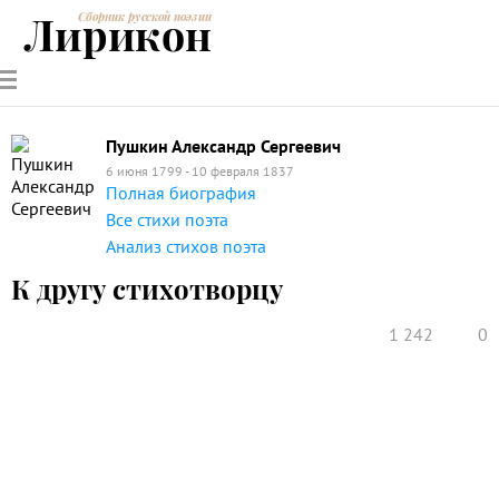
Лирикон
Сборник русской поэзии
РУССКИЕ
СОВРЕМЕННИКИ
ЭНЦИКЛОПЕДИЯ
СТАТЬИ О
АНАЛИЗ
ПОЭТЫ
ПОЭЗИИ
ПОЭЗИИ И
СТИХОТВОРЕНИЙ
ЛИТЕРАТУРЕ
Пушкин Александр Сергеевич
6 июня 1799 - 10 февраля 1837
Полная биография
Все стихи поэта
Анализ стихов поэта
К другу стихотворцу
1 242
0