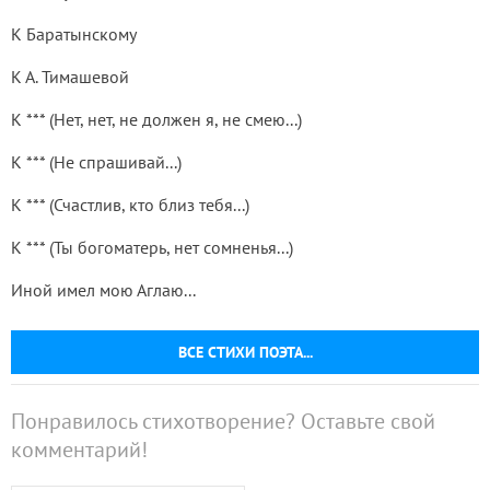
К Баратынскому
К А. Тимашевой
К *** (Нет, нет, не должен я, не смею...)
К *** (Не спрашивай...)
К *** (Счастлив, кто близ тебя...)
К *** (Ты богоматерь, нет сомненья...)
Иной имел мою Аглаю...
ВСЕ СТИХИ ПОЭТА...
Понравилось стихотворение? Оставьте свой
комментарий!