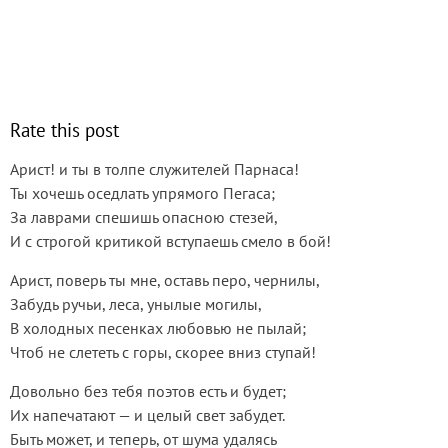
Rate this post
Арист! и ты в толпе служителей Парнаса!
Ты хочешь оседлать упрямого Пегаса;
За лаврами спешишь опасною стезей,
И с строгой критикой вступаешь смело в бой!
Арист, поверь ты мне, оставь перо, чернилы,
Забудь ручьи, леса, унылые могилы,
В холодных песенках любовью не пылай;
Чтоб не слететь с горы, скорее вниз ступай!
Довольно без тебя поэтов есть и будет;
Их напечатают — и целый свет забудет.
Быть может, и теперь, от шума удалясь