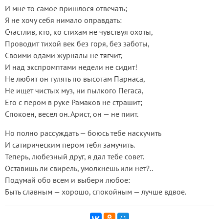
И мне то самое пришлося отвечать;
Я не хочу себя нимало оправдать:
Счастлив, кто, ко стихам не чувствуя охоты,
Проводит тихой век без горя, без заботы,
Своими одами журналы не тягчит,
И над экспромптами недели не сидит!
Не любит он гулять по высотам Парнаса,
Не ищет чистых муз, ни пылкого Пегаса,
Его с пером в руке Рамаков не страшит;
Спокоен, весел он. Арист, он — не пиит.
Но полно рассуждать — боюсь тебе наскучить
И сатирическим пером тебя замучить.
Теперь, любезный друг, я дал тебе совет.
Оставишь ли свирель, умолкнешь или нет?..
Подумай обо всем и выбери любое:
Быть славным — хорошо, спокойным — лучше вдвое.