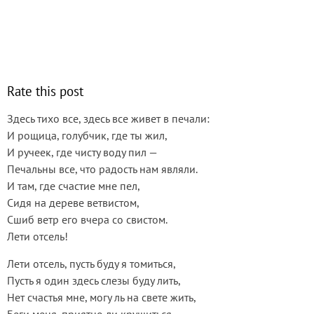
Rate this post
Здесь тихо все, здесь все живет в печали:
И рощица, голубчик, где ты жил,
И ручеек, где чисту воду пил —
Печальны все, что радость нам являли.
И там, где счастие мне пел,
Сидя на дереве ветвистом,
Сшиб ветр его вчера со свистом.
Лети отсель!
Лети отсель, пусть буду я томиться,
Пусть я один здесь слезы буду лить,
Нет счастья мне, могу ль на свете жить,