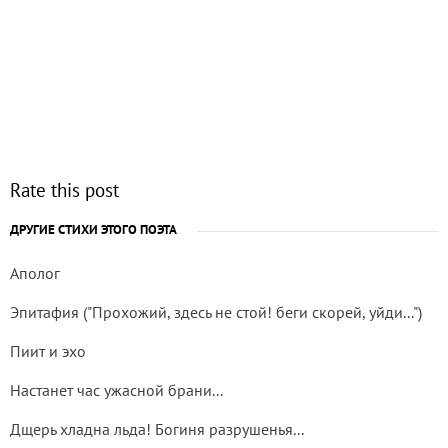
Rate this post
ДРУГИЕ СТИХИ ЭТОГО ПОЭТА
Аполог
Эпитафия ("Прохожий, здесь не стой! беги скорей, уйди...")
Пиит и эхо
Настанет час ужасной брани...
Дщерь хладна льда! Богиня разрушенья...