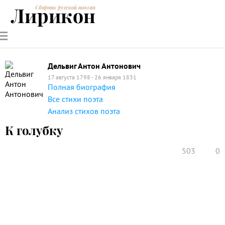
Лирикон
Сборник русской поэзии
РУССКИЕ
СОВРЕМЕННИКИ
ЭНЦИКЛОПЕДИЯ
СТАТЬИ О
АНАЛИЗ
ПОЭТЫ
ПОЭЗИИ
ПОЭЗИИ И
СТИХОТВОРЕНИЙ
ЛИТЕРАТУРЕ
Дельвиг Антон Антонович
17 августа 1798 - 26 января 1831
Полная биография
Все стихи поэта
Анализ стихов поэта
К голубку
503
0