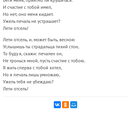
Беги меня, приятно ли крушиться.
И счастие с тобой имел,
Но нет, оно меня кидает.
Ужель печаль не устрашает?
Лети отсель!
Лети отсель, и, может быть, весною
Услышишь ты страдальца тихий стон,
То буду я, скажи: печален он,
Не тронься мной, пусть счастие с тобою.
Я жить сперва с тобой хотел,
Но я печаль лишь умножаю,
Ужель тебя не убеждаю?
Лети отсель!