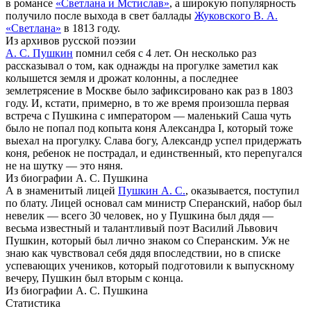
в романсе
«Светлана и Мстислав»
, а широкую популярность
получило после выхода в свет баллады
Жуковского В. А.
«Светлана»
в 1813 году.
Из архивов русской поэзии
А. С. Пушкин
помнил себя с 4 лет. Он несколько раз
рассказывал о том, как однажды на прогулке заметил как
колышется земля и дрожат колонны, а последнее
землетрясение в Москве было зафиксировано как раз в 1803
году. И, кстати, примерно, в то же время произошла первая
встреча с Пушкина с императором — маленький Саша чуть
было не попал под копыта коня Александра I, который тоже
выехал на прогулку. Слава богу, Александр успел придержать
коня, ребенок не пострадал, и единственный, кто перепугался
не на шутку — это няня.
Из биографии А. С. Пушкина
А в знаменитый лицей
Пушкин А. С.
, оказывается, поступил
по блату. Лицей основал сам министр Сперанский, набор был
невелик — всего 30 человек, но у Пушкина был дядя —
весьма известный и талантливый поэт Василий Львович
Пушкин, который был лично знаком со Сперанским. Уж не
знаю как чувствовал себя дядя впоследствии, но в списке
успевающих учеников, который подготовили к выпускному
вечеру, Пушкин был вторым с конца.
Из биографии А. С. Пушкина
Статистика