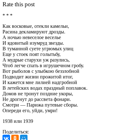
Rate this post
* * *
Как восковые, отекли камельи,
Расина декламируют дрозды.
А ночью невеселое веселье
И ядовитый изумруд звезды.
В туманной суете угрюмых улиц
Еще у стоек поят голытьбу,
А мудрые старухи уж разулись,
Чтоб легче спать в игрушечном гробу.
Вот рыболов с улыбкою беззлобной
Подводит жизни прожитой итог,
И кажется мне лилией надгробной
В летейских водах праздный поплавок.
Домов не тронут поздние укоры,
Не дрогнут до рассвета фонари.
Смотри — Парижа путевые сборы.
Опереди его, уйди, умри!
1938 или 1939
Поделиться: