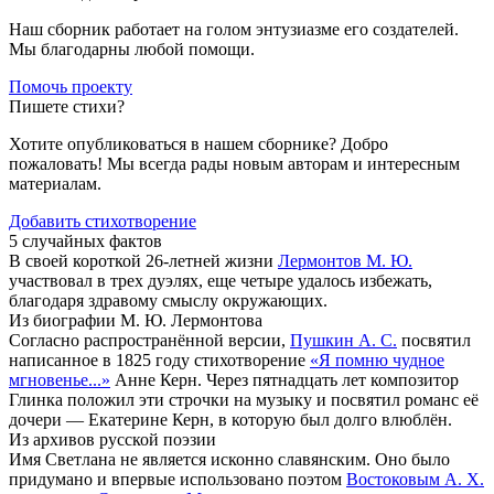
Наш сборник работает на голом энтузиазме его создателей.
Мы благодарны любой помощи.
Помочь проекту
Пишете стихи?
Хотите опубликоваться в нашем сборнике? Добро
пожаловать! Мы всегда рады новым авторам и интересным
материалам.
Добавить стихотворение
5 случайных фактов
В своей короткой 26-летней жизни
Лермонтов М. Ю.
участвовал в трех дуэлях, еще четыре удалось избежать,
благодаря здравому смыслу окружающих.
Из биографии М. Ю. Лермонтова
Согласно распространённой версии,
Пушкин А. С.
посвятил
написанное в 1825 году стихотворение
«Я помню чудное
мгновенье...»
Анне Керн. Через пятнадцать лет композитор
Глинка положил эти строчки на музыку и посвятил романс её
дочери — Екатерине Керн, в которую был долго влюблён.
Из архивов русской поэзии
Имя Светлана не является исконно славянским. Оно было
придумано и впервые использовано поэтом
Востоковым А. Х.