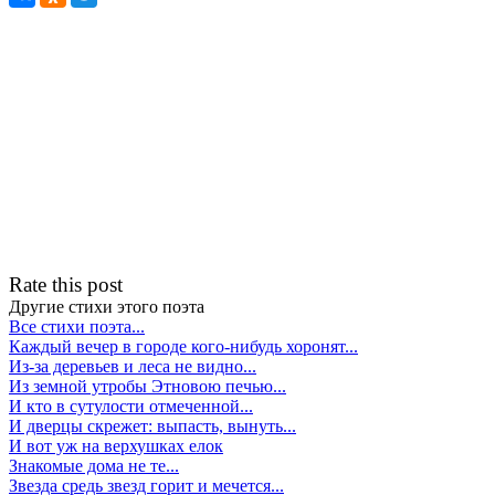
Rate this post
Другие стихи этого поэта
Все стихи поэта...
Каждый вечер в городе кого-нибудь хоронят...
Из-за деревьев и леса не видно...
Из земной утробы Этновою печью...
И кто в сутулости отмеченной...
И дверцы скрежет: выпасть, вынуть...
И вот уж на верхушках елок
Знакомые дома не те...
Звезда средь звезд горит и мечется...