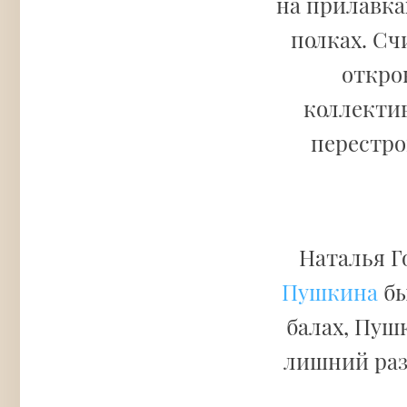
на прилавка
полках. Сч
откро
коллекти
перестро
Наталья Г
Пушкина
бы
балах, Пуш
лишний раз