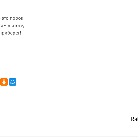
 это порок,
там в итоге,
приберег!
Ra