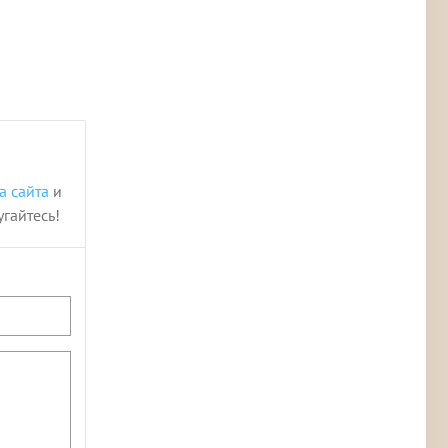
а сайта
и
угайтесь!