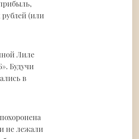
 прибыль,
 рублей (или
нной Лиле
». Будучи
ались в
 похоронена
ки не лежали