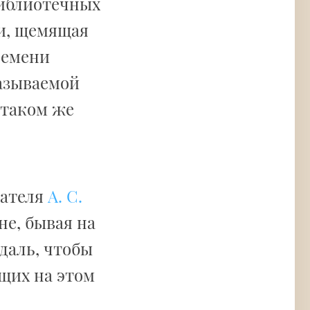
библиотечных
ии, щемящая
ремени
азываемой
 таком же
сателя
А. С.
не, бывая на
даль, чтобы
щих на этом