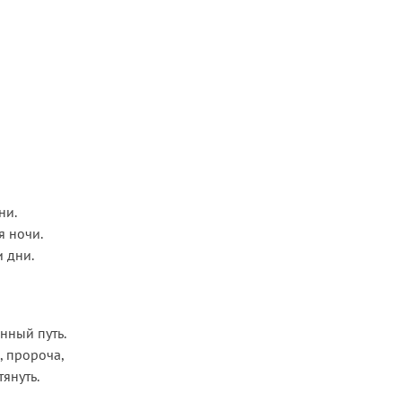
ни.
я ночи.
и дни.
нный путь.
, пророча,
тянуть.