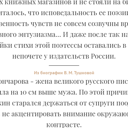
х книжных магазинов и не стояли на 
италось, что исповедальность ее поэз
венность чувств не совсем созвучны в
вного энтузиазма… И даже после так н
йки стихи этой поэтессы оставались в
непочете у издательств России.
Из биографии В. М. Тушновой
ончарова - жена великого русского пи
ла на 10 см выше мужа. По этой причи
кин старался держаться от супруги поо
 не акцентировать внимание окружаю
контрасте.