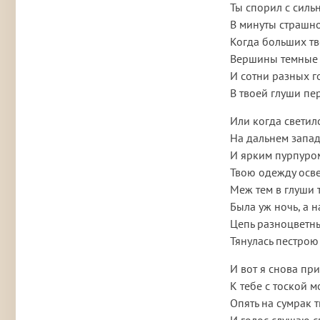
Ты спорил с силь
В минуты страшн
Когда больших т
Вершины темные 
И сотни разных г
В твоей глуши п
Или когда светил
На дальнем запад
И ярким пурпуро
Твою одежду осв
Меж тем в глуши 
Была уж ночь, а 
Цепь разноцветн
Тянулась пестрою
И вот я снова пр
К тебе с тоской 
Опять на сумрак 