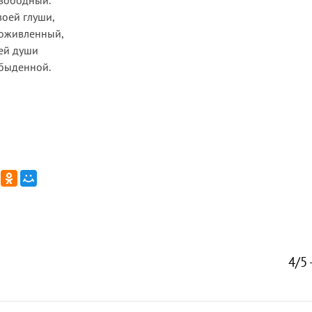
свободный.
воей глуши,
 оживленный,
ей души
обыденной.
4/5 