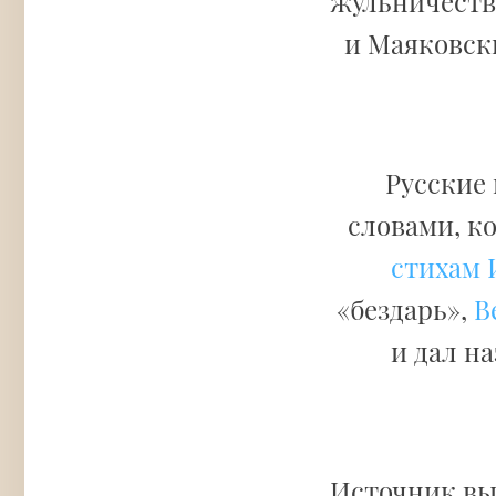
жульничестве
и Маяковски
Русские
словами, к
стихам 
«бездарь»,
В
и дал н
Источник вы