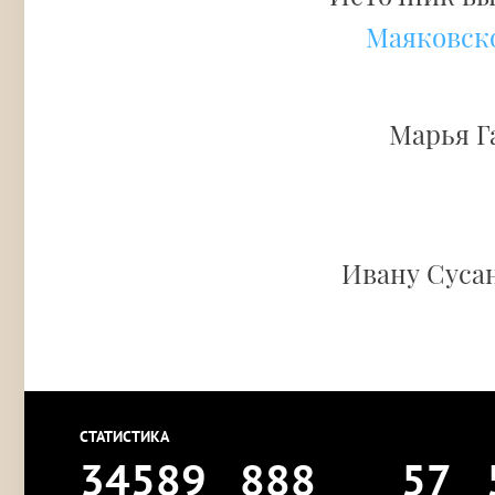
Маяковск
Марья Г
Ивану Сусан
СТАТИСТИКА
34589
888
57