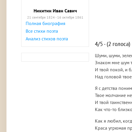
Никитин Иван Савич
21 сентября 1824 - 16 октября 1861
Полная биография
Все стихи поэта
Анализ стихов поэта
4/5 - (2 голоса)
Шуми, шуми, зеле
Знаком мне шум 
И твой покой, и б
Над головой твое
Я с детства пони
Твое молчание н
И твой таинствен
Как что-то близко
Как я любил, ког
Краса угрюмая п