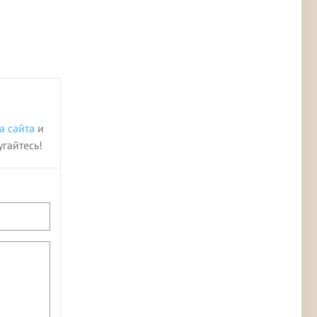
а сайта
и
угайтесь!