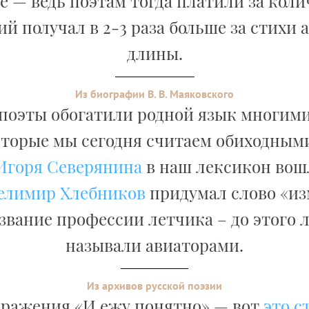
 — ведь поэтам тогда платили за коли
й получал в 2-3 раза больше за стихи
длины.
Из биографии В. В. Маяковского
 поэты обогатили родной язык многим
оторые мы сегодня считаем обиходными
Игоря Северянина
в наш лексикон вош
елимир Хлебников
придумал слово «и
азвание профессии летчика – до этого 
называли авиаторами.
Из архивов русской поэзии
ражения «И ежу понятно» — вот
это с