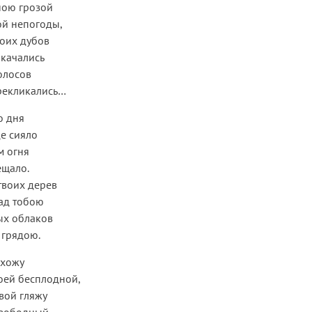
ною грозой
ой непогоды,
воих дубов
качались
олосов
ерекликались…
о дня
е сияло
м огня
ещало.
твоих дерев
над тобою
ых облаков
 грядою.
ихожу
моей бесплодной,
твой гляжу