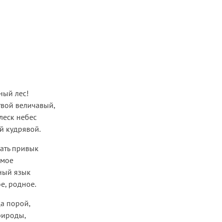
ный лес!
твой величавый,
леск небес
й кудрявой.
мать привык
емое
ный язык
е, родное.
да порой,
рироды,