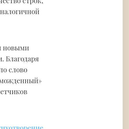
чество строк,
 аналогичной
и новыми
. Благодаря
ло слово
зможденный»
летчиков
тихотворение