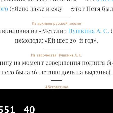
ого
(«Ясно даже и ежу — Этот Петя был
Из архивов русской поэзии
авриловна из «Метели»
Пушкина А. С.
б
немолода: «Ей шел 20-й год».
Из творчества Пушкина А. С.
ину на момент совершения подвига был
него была 16-летняя дочь на выданье).
Абстрактное
551
40