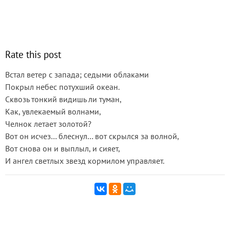
Rate this post
Встал ветер с запада; седыми облаками
Покрыл небес потухший океан.
Сквозь тонкий видишь ли туман,
Как, увлекаемый волнами,
Челнок летает золотой?
Вот он исчез… блеснул… вот скрылся за волной,
Вот снова он и выплыл, и сияет,
И ангел светлых звезд кормилом управляет.