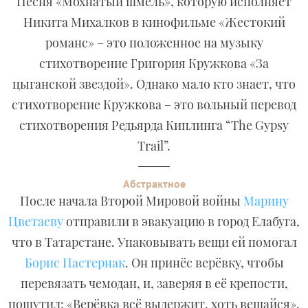
Песня «Мохнатый шмель», которую исполняет
Никита Михалков в кинофильме «Жестокий
романс» – это положенное на музыку
стихотворение Григория Кружкова «За
цыганской звездой». Однако мало кто знает, что
стихотворение Кружкова – это вольный перевод
стихотворения Редьярда Киплинга “The Gypsy
Trail”.
Абстрактное
После начала Второй Мировой войны
Марину
Цветаеву
отправили в эвакуацию в город Елабуга,
что в Татарстане. Упаковывать вещи ей помогал
Борис Пастернак
. Он принёс верёвку, чтобы
перевязать чемодан, и, заверяя в её крепости,
пошутил: «Верёвка всё выдержит, хоть вешайся».