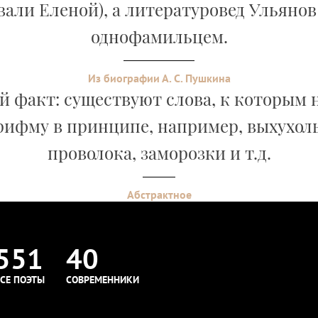
звали Еленой), а литературовед Ульяно
однофамильцем.
Из биографии А. С. Пушкина
 факт: существуют слова, к которым
рифму в принципе, например, выхухоль
проволока, заморозки и т.д.
Абстрактное
551
40
СЕ ПОЭТЫ
СОВРЕМЕННИКИ