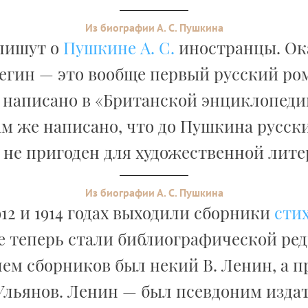
Из биографии А. С. Пушкина
 пишут о
Пушкине А. С.
иностранцы. Ок
гин — это вообще первый русский ром
к написано в «Британской энциклопед
 Там же написано, что до Пушкина русск
 не пригоден для художественной лите
Из биографии А. С. Пушкина
912 и 1914 годах выходили сборники
сти
е теперь стали библиографической ред
ем сборников был некий В. Ленин, а 
 Ульянов. Ленин — был псевдоним изда