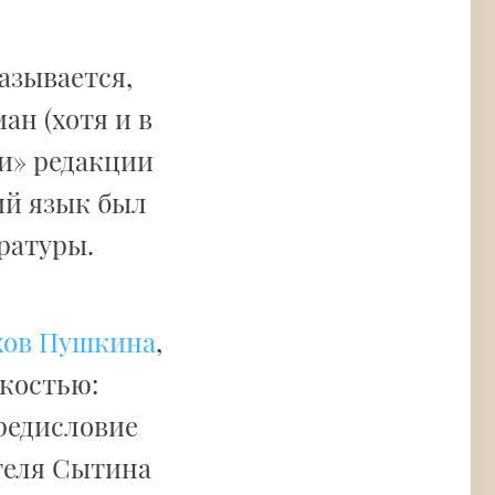
азывается,
ан (хотя и в
ии» редакции
ий язык был
ратуры.
хов Пушкина
,
костью:
предисловие
теля Сытина