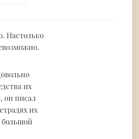
о. Настолько
невозможно.
довольно
едства их
, он писал
етрадях их
л большой