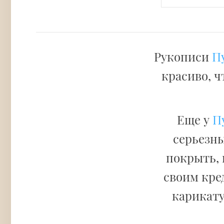
Рукописи
П
красиво, ч
Еще у
П
серьезны
покрыть, 
своим кре
карикату