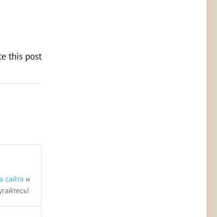
te this post
а сайта
и
угайтесь!