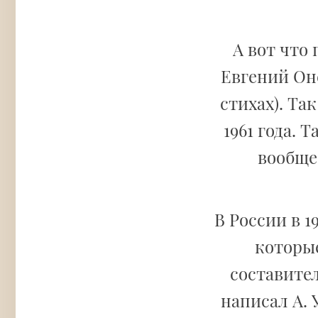
А вот что
Евгений Оне
стихах). Та
1961 года.
вообще
В России в 1
которы
составител
написал А.