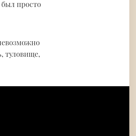
в был просто
 невозможно
, туловище,