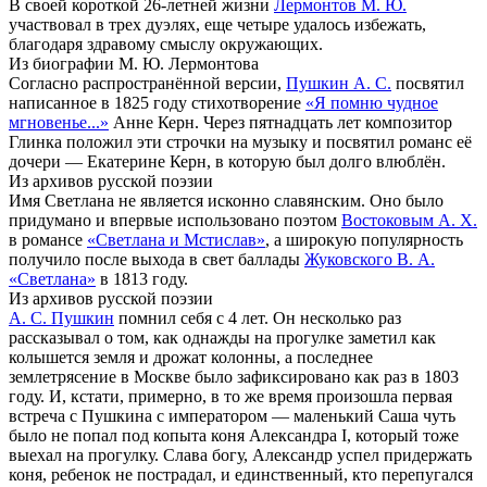
В своей короткой 26-летней жизни
Лермонтов М. Ю.
участвовал в трех дуэлях, еще четыре удалось избежать,
благодаря здравому смыслу окружающих.
Из биографии М. Ю. Лермонтова
Согласно распространённой версии,
Пушкин А. С.
посвятил
написанное в 1825 году стихотворение
«Я помню чудное
мгновенье...»
Анне Керн. Через пятнадцать лет композитор
Глинка положил эти строчки на музыку и посвятил романс её
дочери — Екатерине Керн, в которую был долго влюблён.
Из архивов русской поэзии
Имя Светлана не является исконно славянским. Оно было
придумано и впервые использовано поэтом
Востоковым А. Х.
в романсе
«Светлана и Мстислав»
, а широкую популярность
получило после выхода в свет баллады
Жуковского В. А.
«Светлана»
в 1813 году.
Из архивов русской поэзии
А. С. Пушкин
помнил себя с 4 лет. Он несколько раз
рассказывал о том, как однажды на прогулке заметил как
колышется земля и дрожат колонны, а последнее
землетрясение в Москве было зафиксировано как раз в 1803
году. И, кстати, примерно, в то же время произошла первая
встреча с Пушкина с императором — маленький Саша чуть
было не попал под копыта коня Александра I, который тоже
выехал на прогулку. Слава богу, Александр успел придержать
коня, ребенок не пострадал, и единственный, кто перепугался