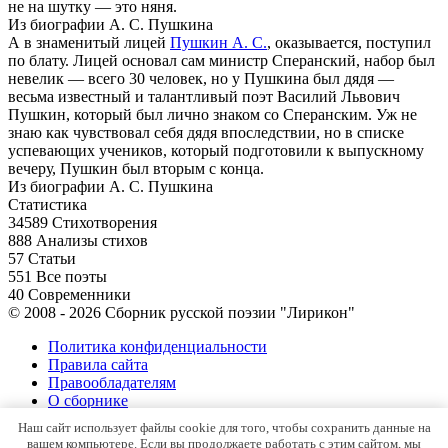
не на шутку — это няня.
Из биографии А. С. Пушкина
А в знаменитый лицей
Пушкин А. С.
, оказывается, поступил
по блату. Лицей основал сам министр Сперанский, набор был
невелик — всего 30 человек, но у Пушкина был дядя —
весьма известный и талантливый поэт Василий Львович
Пушкин, который был лично знаком со Сперанским. Уж не
знаю как чувствовал себя дядя впоследствии, но в списке
успевающих учеников, который подготовили к выпускному
вечеру, Пушкин был вторым с конца.
Из биографии А. С. Пушкина
Статистика
34589
Стихотворения
888
Анализы стихов
57
Статьи
551
Все поэты
40
Современники
© 2008 - 2026 Сборник русской поэзии "Лирикон"
Политика конфиденциальности
Правила сайта
Правообладателям
О сборнике
Контакты
Наш сайт использует файлы cookie для того, чтобы сохранить данные на
Карта сайта
вашем компьютере. Если вы продолжаете работать с этим сайтом, мы