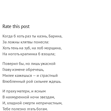
Rate this post
Когда б хоть раз ты казнь, Барина,
За ложны клятвы понесла:
Хоть тень на зуб, на лоб морщина,
На ноготь крапинка б взошла;
Поверил бы, но лишь ужасной
Главу измене обречешь,
Милее кажешься — и страстный
Влюбленный рой сильнее ждешь.
И праху матери, и ясным
В нахмуренной ночи звездам,
И, хладной смерти непричастным,
Тебе полезно лгать богам.