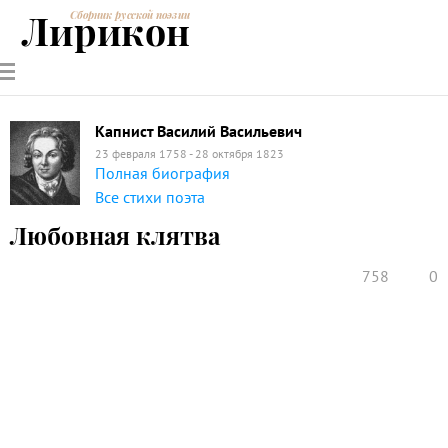
Лирикон
Сборник русской поэзии
РУССКИЕ
СОВРЕМЕННИКИ
ЭНЦИКЛОПЕДИЯ
СТАТЬИ О
АНАЛИЗ
ПОЭТЫ
ПОЭЗИИ
ПОЭЗИИ И
СТИХОТВОРЕНИЙ
ЛИТЕРАТУРЕ
Капнист Василий Васильевич
23 февраля 1758 - 28 октября 1823
Полная биография
Все стихи поэта
Любовная клятва
758
0