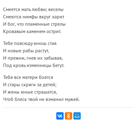
Смеется мать любви; веселы
Смеются нимфы вкруг харит
И бог, что пламенные стрелы
Кровавым каменем острит.
Тебе повсюду юнош стая
И новые рабы растут,
И прежни, гнев их забывая,
Под кровь изменницы бегут.
Тебя все матери боятся
И стары скряги за детей;
И жены юные страшатся,
Чтоб блеск твой не взманил мужей.