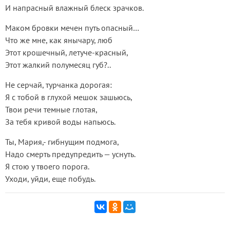
И напрасный влажный блеск зрачков.
Маком бровки мечен путь опасный…
Что же мне, как янычару, люб
Этот крошечный, летуче-красный,
Этот жалкий полумесяц губ?..
Не серчай, турчанка дорогая:
Я с тобой в глухой мешок зашьюсь,
Твои речи темные глотая,
За тебя кривой воды напьюсь.
Ты, Мария,- гибнущим подмога,
Надо смерть предупредить — уснуть.
Я стою у твоего порога.
Уходи, уйди, еще побудь.