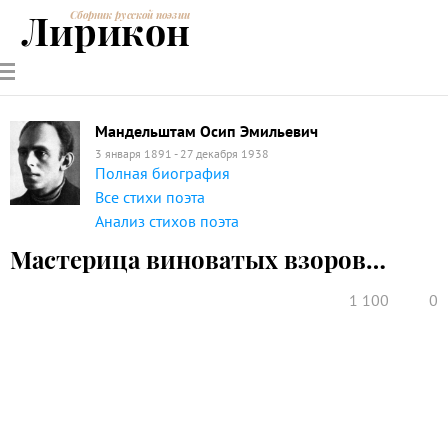
Лирикон
Сборник русской поэзии
РУССКИЕ
СОВРЕМЕННИКИ
ЭНЦИКЛОПЕДИЯ
СТАТЬИ О
АНАЛИЗ
ПОЭТЫ
ПОЭЗИИ
ПОЭЗИИ И
СТИХОТВОРЕНИЙ
ЛИТЕРАТУРЕ
Мандельштам Осип Эмильевич
3 января 1891 - 27 декабря 1938
Полная биография
Все стихи поэта
Анализ стихов поэта
Мастерица виноватых взоров…
1 100
0